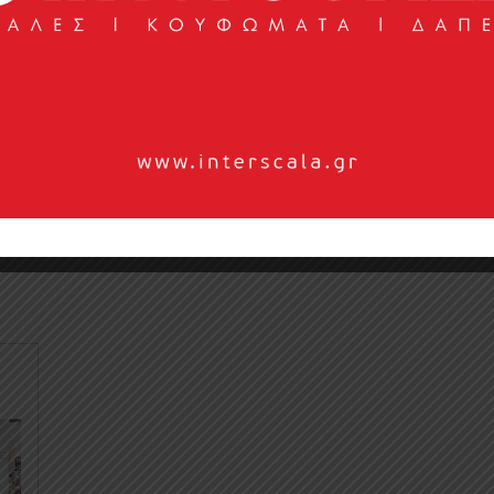
your requirements! Ideal for the beach, pool or garden.. Dependi
pace and we will produce it for you! It has double lining to easily