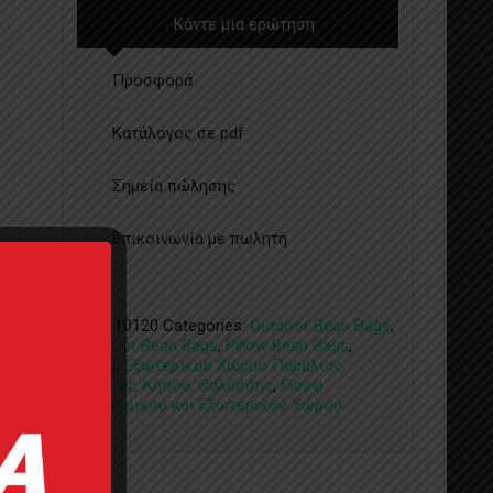
Κάντε μια ερώτηση
Προσφορά
Κατάλογος σε pdf
Σημεία πώλησης
Επικοινωνία με πωλητή
SKU:
10120
Categories:
Outdoor Bean Bags
,
Outdoor Bean Bags
,
Pillow Bean Bags
,
Πουφ Εξωτερικού Χώρου Παράλιας,
Πισίνας, Κήπου, Θαλάσσης
,
Πουφ
Εσωτερικού και Εξωτερικού Χώρου