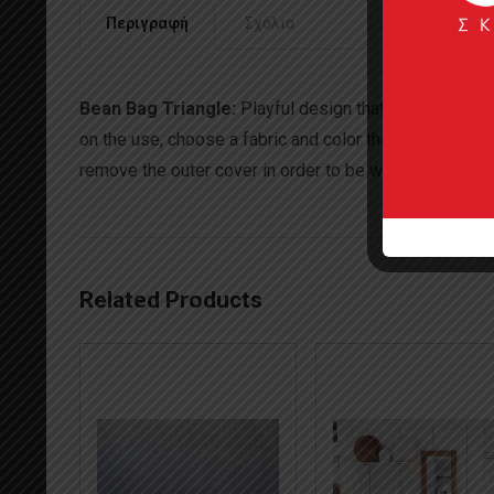
Περιγραφή
Σχόλια
Bean Bag Triangle:
Playful design that you adapt to 
on the use, choose a fabric and color that suits your s
remove the outer cover in order to be washed!
Related Products