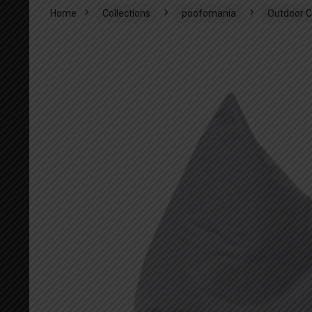
Home
Collections
poofomania
Outdoor C