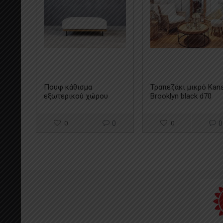
Πουφ κάθισμα
Τραπεζάκι μικρό Kan
εξωτερικού χώρου
Brooklyn black d70
Kanso letizia
0
0
0
0