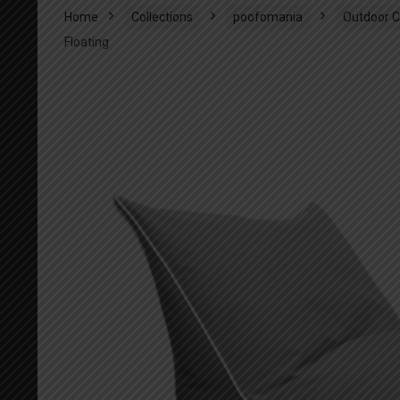
Home
Collections
poofomania
Outdoor C
Floating