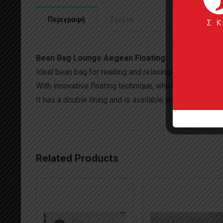
Περιγραφή
Σχόλια
Bean Bag Lounge Aegean Floating:
Ideal bean bag for reading and relaxing! It has a pocke
With innovative floating technique, which makes it ide
It has a double lining and is available in a variety of co
Related Products