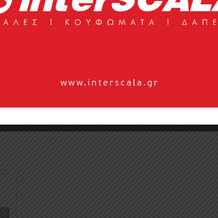
t so you do not have to get up..
al for endless hours of relaxation and sunbathing in the water!
lors.