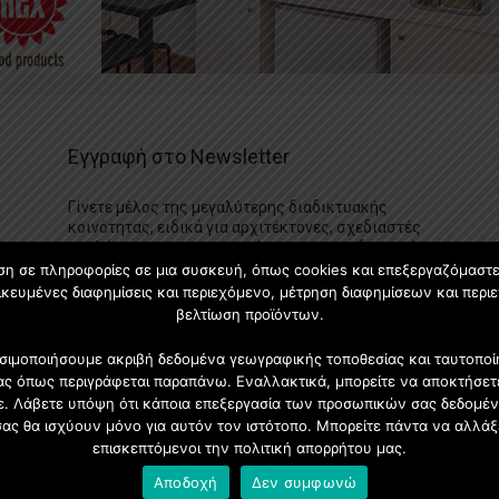
Εγγραφή στο Newsletter
Γίνετε μέλος της μεγαλύτερης διαδικτυακής
κοινότητας, ειδικά για αρχιτέκτονες, σχεδιαστές
και λάτρεις της κατασκευής και του σχεδιασμού
επίπλων.
ση σε πληροφορίες σε μια συσκευή, όπως cookies και επεξεργαζόμαστ
κευμένες διαφημίσεις και περιεχόμενο, μέτρηση διαφημίσεων και περιε
βελτίωση προϊόντων.
χρησιμοποιήσουμε ακριβή δεδομένα γεωγραφικής τοποθεσίας και ταυτοπ
ας όπως περιγράφεται παραπάνω. Εναλλακτικά, μπορείτε να αποκτήσετε
τε. Λάβετε υπόψη ότι κάποια επεξεργασία των προσωπικών σας δεδομέν
σας θα ισχύουν μόνο για αυτόν τον ιστότοπο. Μπορείτε πάντα να αλλάξ
επισκεπτόμενοι την πολιτική απορρήτου μας.
Αποδοχή
Δεν συμφωνώ
Προφίλ
Διαφήμιση
Επικοινωνία
Πολιτική Απορρήτ