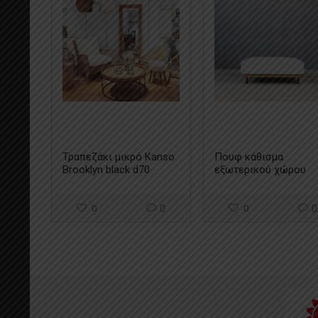
Τραπεζάκι μικρό Kanso
Πουφ κάθισμα
Brooklyn black d70
εξωτερικού χώρου
Kanso letizia
0
0
0
0