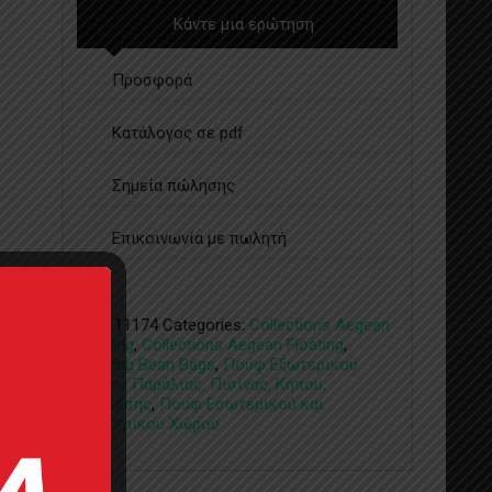
Κάντε μια ερώτηση
Προσφορά
Κατάλογος σε pdf
Σημεία πώλησης
Επικοινωνία με πωλητή
SKU:
11174
Categories:
Collections Aegean
Floating
,
Collections Aegean Floating
,
Floating Bean Bags
,
Πουφ Εξωτερικού
Χώρου Παράλιας, Πισίνας, Κήπου,
Θαλάσσης
,
Πουφ Εσωτερικού και
Εξωτερικού Χώρου