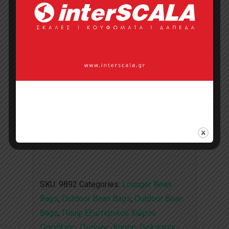
Κάντε μια ερώτηση
Προσφορά
Κατάλογος σε pdf
Σημεία πώλησης
Επικοινωνία με πωλητή
SKU:
9892
Categories:
Lounger Bean
Bags
,
Outdoor Bean Bags
,
Outdoor Bean
Bags
,
Πουφ Εξωτερικού Χώρου
Παράλιας, Πισίνας, Κήπου, Θαλάσσης
,