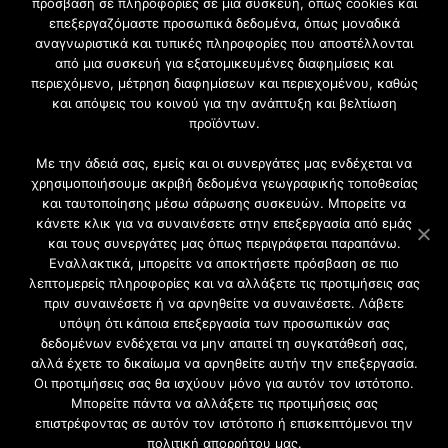
πρόσβαση σε πληροφορίες σε μια συσκευή, όπως cookies και
επεξεργαζόμαστε προσωπικά δεδομένα, όπως μοναδικά
Εγγραφή στο Newsletter
αναγνωριστικά και τυπικές πληροφορίες που αποστέλλονται
από μια συσκευή για εξατομικευμένες διαφημίσεις και
περιεχόμενο, μέτρηση διαφημίσεων και περιεχομένου, καθώς
Γίνετε μέλος της μεγαλύτερης διαδικτυακής κοινότητας, ειδικά
και απόψεις του κοινού για την ανάπτυξη και βελτίωση
για αρχιτέκτονες, σχεδιαστές και λάτρεις της κατασκευής και
προϊόντων.
του σχεδιασμού επίπλων.
Με την άδειά σας, εμείς και οι συνεργάτες μας ενδέχεται να
χρησιμοποιήσουμε ακριβή δεδομένα γεωγραφικής τοποθεσίας
και ταυτοποίησης μέσω σάρωσης συσκευών. Μπορείτε να
κάνετε κλικ για να συναινέσετε στην επεξεργασία από εμάς
και τους συνεργάτες μας όπως περιγράφεται παραπάνω.
Εναλλακτικά, μπορείτε να αποκτήσετε πρόσβαση σε πιο
λεπτομερείς πληροφορίες και να αλλάξετε τις προτιμήσεις σας
πριν συναινέσετε ή να αρνηθείτε να συναινέσετε. Λάβετε
υπόψη ότι κάποια επεξεργασία των προσωπικών σας
δεδομένων ενδέχεται να μην απαιτεί τη συγκατάθεσή σας,
2021 CFW - All Rights Reserved
αλλά έχετε το δικαίωμα να αρνηθείτε αυτήν την επεξεργασία.
Επιχειρήσεις |
Οι προτιμήσεις σας θα ισχύουν μόνο για αυτόν τον ιστότοπο.
Προφίλ
Μπορείτε πάντα να αλλάξετε τις προτιμήσεις σας
Διαφήμιση
επιστρέφοντας σε αυτόν τον ιστότοπο ή επισκεπτόμενοι την
Επικοινωνία
πολιτική απορρήτου μας.