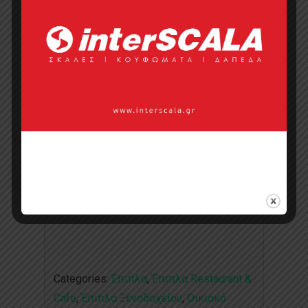
Ιστοσελίδα
Κάντε μια ερώτηση
Προσφορά
Κατάλογος σε pdf
Σημεία πώλησης
Επικοινωνία με πωλητή
Categories:
Έπιπλα
,
Έπιπλα Restaurant &
Cafe
,
Έπιπλα Ξενοδοχείου
,
Οικιακό