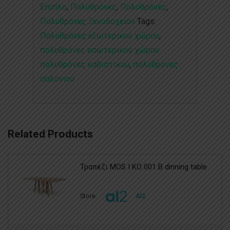
Έπιπλο
,
Πολυθρόνες
,
Πολυθρόνες
,
Πολυθρόνες Ξενοδοχείου
Tags:
Πολυθρόνες εξωτερικού χώρου
,
πολυθρόνες εσωτερικού χώρου
πολυθρόνες καθιστικού
,
πολυθρόνες
σαλονιού
Related Products
Τραπέζι MOS I KO 001 B dinning table
Store:
Al2