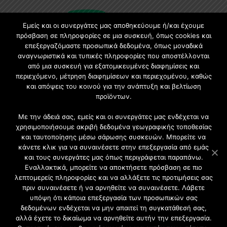
Εμείς και οι συνεργάτες μας αποθηκεύουμε ή/και έχουμε
πρόσβαση σε πληροφορίες σε μια συσκευή, όπως cookies και
επεξεργαζόμαστε προσωπικά δεδομένα, όπως μοναδικά
Εγγραφή στο Newsletter
αναγνωριστικά και τυπικές πληροφορίες που αποστέλλονται
από μια συσκευή για εξατομικευμένες διαφημίσεις και
περιεχόμενο, μέτρηση διαφημίσεων και περιεχομένου, καθώς
Γίνετε μέλος της μεγαλύτερης διαδικτυακής κοινότητας, ειδικά
και απόψεις του κοινού για την ανάπτυξη και βελτίωση
για αρχιτέκτονες, σχεδιαστές και λάτρεις της κατασκευής και
προϊόντων.
του σχεδιασμού επίπλων.
Με την άδειά σας, εμείς και οι συνεργάτες μας ενδέχεται να
χρησιμοποιήσουμε ακριβή δεδομένα γεωγραφικής τοποθεσίας
και ταυτοποίησης μέσω σάρωσης συσκευών. Μπορείτε να
κάνετε κλικ για να συναινέσετε στην επεξεργασία από εμάς
και τους συνεργάτες μας όπως περιγράφεται παραπάνω.
Εναλλακτικά, μπορείτε να αποκτήσετε πρόσβαση σε πιο
λεπτομερείς πληροφορίες και να αλλάξετε τις προτιμήσεις σας
πριν συναινέσετε ή να αρνηθείτε να συναινέσετε. Λάβετε
υπόψη ότι κάποια επεξεργασία των προσωπικών σας
δεδομένων ενδέχεται να μην απαιτεί τη συγκατάθεσή σας,
2021 CFW - All Rights Reserved
αλλά έχετε το δικαίωμα να αρνηθείτε αυτήν την επεξεργασία.
Επιχειρήσεις |