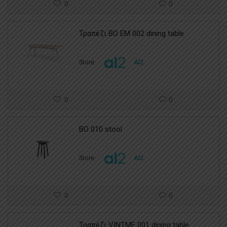
0
0
Τραπέζι BO EM 002 dining table
Store:
Al2
0
0
BO 010 stool
Store:
Al2
0
0
Τραπέζι VINTME 001 dining table