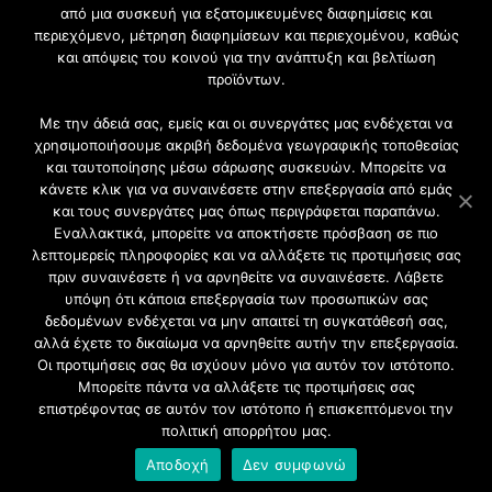
από μια συσκευή για εξατομικευμένες διαφημίσεις και
περιεχόμενο, μέτρηση διαφημίσεων και περιεχομένου, καθώς
Γίνετε μέλος της μεγαλύτερης διαδικτυακής κοινότητας, ειδικά
και απόψεις του κοινού για την ανάπτυξη και βελτίωση
για αρχιτέκτονες, σχεδιαστές και λάτρεις της κατασκευής και
προϊόντων.
του σχεδιασμού επίπλων.
Με την άδειά σας, εμείς και οι συνεργάτες μας ενδέχεται να
χρησιμοποιήσουμε ακριβή δεδομένα γεωγραφικής τοποθεσίας
και ταυτοποίησης μέσω σάρωσης συσκευών. Μπορείτε να
κάνετε κλικ για να συναινέσετε στην επεξεργασία από εμάς
και τους συνεργάτες μας όπως περιγράφεται παραπάνω.
Εναλλακτικά, μπορείτε να αποκτήσετε πρόσβαση σε πιο
λεπτομερείς πληροφορίες και να αλλάξετε τις προτιμήσεις σας
πριν συναινέσετε ή να αρνηθείτε να συναινέσετε. Λάβετε
υπόψη ότι κάποια επεξεργασία των προσωπικών σας
δεδομένων ενδέχεται να μην απαιτεί τη συγκατάθεσή σας,
2021 CFW - All Rights Reserved
αλλά έχετε το δικαίωμα να αρνηθείτε αυτήν την επεξεργασία.
Επιχειρήσεις |
Οι προτιμήσεις σας θα ισχύουν μόνο για αυτόν τον ιστότοπο.
Προφίλ
Μπορείτε πάντα να αλλάξετε τις προτιμήσεις σας
Διαφήμιση
επιστρέφοντας σε αυτόν τον ιστότοπο ή επισκεπτόμενοι την
Επικοινωνία
πολιτική απορρήτου μας.
Πολιτική Απορρήτου
Αποδοχή
Δεν συμφωνώ