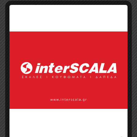
Προσφορά
Κατάλογος σε pdf
Σημεία πώλησης
Επικοινωνία με πωλητή
Categories:
Έπιπλα
,
Έπιπλα
Ξενοδοχείου
,
Καναπέδες
,
Καναπέδες
Ξενοδοχείου
,
Οικιακό Έπιπλο
Tags:
set
sa
,
καναπέδες
,
καναπέδες εξωτερικού
χώρου
,
καναπέδες κήπου
,
καναπέδες με
κρεβάτι
,
καναπέδες μεταλλική
καναπέδες με ύφασμα
,
καναπέδες