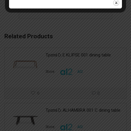
πολυθρόνες καναπέδες καρέκλες
Related Products
Τραπέζι E KLIPSE 001 dining table
Store:
Al2
0
0
Τραπέζι ALHAMBRA 001 C dining table
Store:
Al2