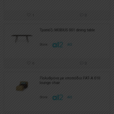
1
0
Τραπέζι MOBIUS 001 dining table
Store:
Al2
0
0
Πολυθρόνα με υποπόδιο FAT-A 010
lounge chair
Store:
Al2