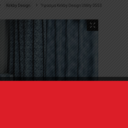
Kirkby Design
Ύφασμα Kirkby Design Utility 0553