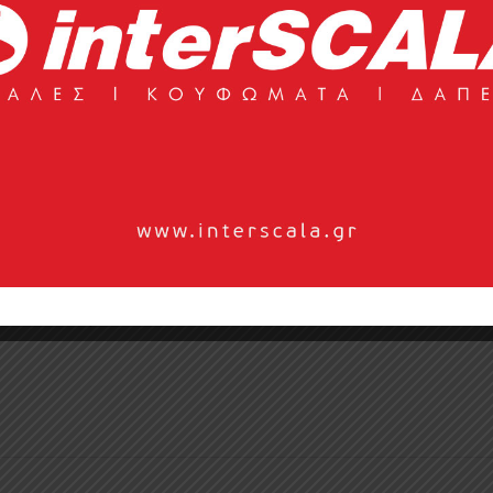
για ταπετσαρίες και κουρτίνες, που αποτελεί μια απαλή
ική υλικότητα και τα μινιμαλιστικά σχέδια με γνώμονα τις
 μόδα, η υφή και η τεχνική είναι κεντρικά στη συλλογή, η οπο