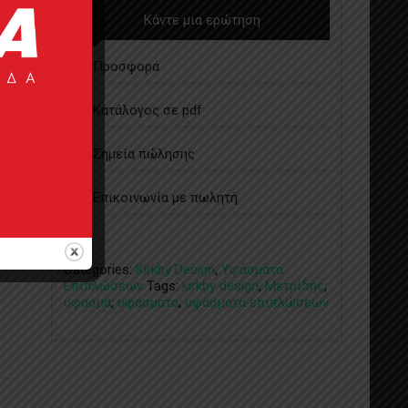
Κάντε μια ερώτηση
Προσφορά
Κατάλογος σε pdf
Σημεία πώλησης
Επικοινωνία με πωλητή
ία
Categories:
Kirkby Design
,
Υφάσματα
Επιπλώσεων
Tags:
kirkby design
,
Μετρίδης
,
ύφασμα
,
υφάσματα
,
υφάσματα επιπλώσεων