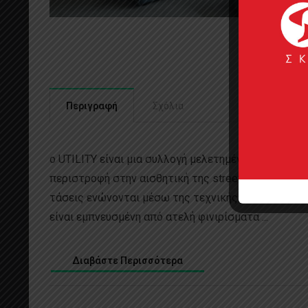
Περιγραφή
Σχόλια
ο UTILITY είναι μια συλλογή μελετημένων σχεδίων 
περιστροφή στην αισθητική της street art. Η οργαν
τάσεις ενώνονται μέσω της τεχνικής καινοτομίας. Η
είναι εμπνευσμένη από ατελή φινιρίσματα ...
Διαβάστε Περισσότερα