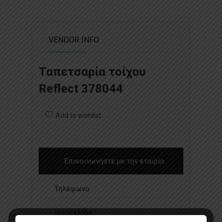
VENDOR INFO
Ταπετσαρία τοίχου
Reflect 378044
Add to wishlist
Επικοινωνήστε με την εταιρία
Τηλέφωνο
Ιστοσελίδα