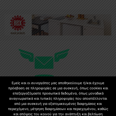
Εμείς και οι συνεργάτες μας αποθηκεύουμε ή/και έχουμε
πρόσβαση σε πληροφορίες σε μια συσκευή, όπως cookies και
επεξεργαζόμαστε προσωπικά δεδομένα, όπως μοναδικά
Εγγραφή στο Newsletter
αναγνωριστικά και τυπικές πληροφορίες που αποστέλλονται
από μια συσκευή για εξατομικευμένες διαφημίσεις και
περιεχόμενο, μέτρηση διαφημίσεων και περιεχομένου, καθώς
Γίνετε μέλος της μεγαλύτερης διαδικτυακής κοινότητας, ειδικά
και απόψεις του κοινού για την ανάπτυξη και βελτίωση
για αρχιτέκτονες, σχεδιαστές και λάτρεις της κατασκευής και