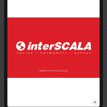
Κάντε μια ερώτηση
Προσφορά
Κατάλογος σε pdf
Σημεία πώλησης
Επικοινωνία με πωλητή
Categories:
Reflect
,
Διακοσμητικές
Ταπετσαρίες Τοίχου
,
Ταπετσαρίες
Τοίχου
Tags:
eijffinger
,
metridis
,
reflect
,