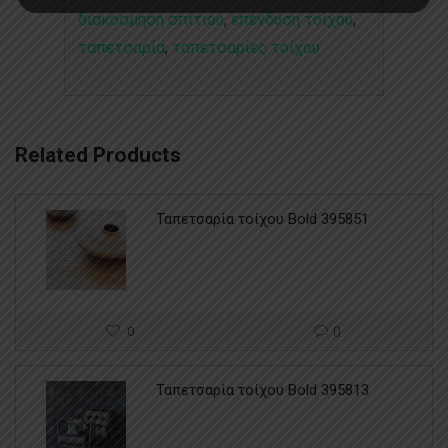
διακόσμηση σπιτιού
,
επένδυση τοίχου
,
ταπετσαρία
,
ταπετσαρίες τοίχου
Related Products
Ταπετσαρία τοίχου Bold 395851
0
0
Ταπετσαρία τοίχου Bold 395813