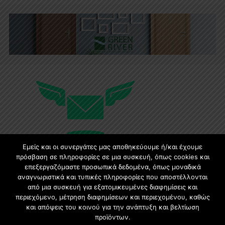
Εμείς και οι συνεργάτες μας αποθηκεύουμε ή/και έχουμε
πρόσβαση σε πληροφορίες σε μια συσκευή, όπως cookies και
επεξεργαζόμαστε προσωπικά δεδομένα, όπως μοναδικά
Εγγραφή στο Newsletter
αναγνωριστικά και τυπικές πληροφορίες που αποστέλλονται
από μια συσκευή για εξατομικευμένες διαφημίσεις και
περιεχόμενο, μέτρηση διαφημίσεων και περιεχομένου, καθώς
Γίνετε μέλος της μεγαλύτερης διαδικτυακής κοινότητας, ειδικά
και απόψεις του κοινού για την ανάπτυξη και βελτίωση
για αρχιτέκτονες, σχεδιαστές και λάτρεις της κατασκευής και
προϊόντων.
του σχεδιασμού επίπλων.