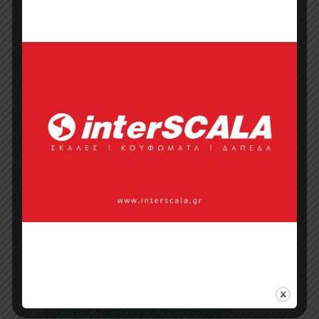
Κάντε μια ερώτηση
Προσφορά
Κατάλογος σε pdf
Σημεία πώλησης
Επικοινωνία με πωλητή
Categories:
Pip Studio 5
,
Διακοσμητικές
Ταπετσαρίες Τοίχου
,
Ταπετσαρίες
Τοίχου
Tags:
eijffinger
,
metridis
,
pip
Studio 5
,
διακόσμηση σπιτιού
,
επένδυση
τοίχου
,
ταπετσαρία
,
ταπετσαρίες