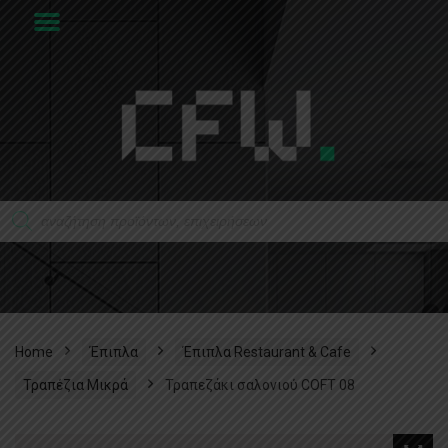
Home
Έπιπλα
Έπιπλα Restaurant & Cafe
Τραπέζια Μικρά
Τραπεζάκι σαλονιού COFT 08