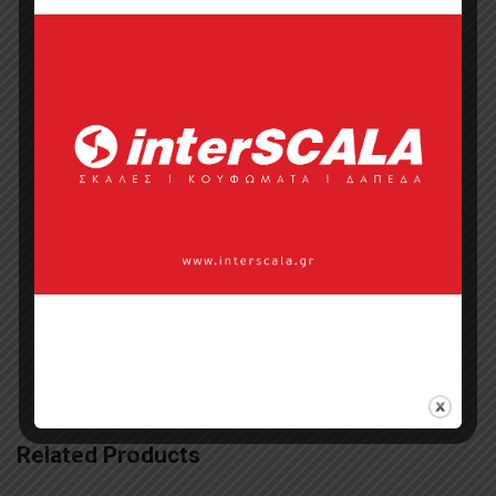
Categories:
Tραπεζάκια Σαλονιού
,
Έπιπλα
,
Έπιπλα Restaurant & Cafe
,
Έπιπλα Ξενοδοχείου
,
Κλασικά
,
Οικιακό
Έπιπλο
,
Τραπεζάκια Μικρά
,
Τραπέζια
Μικρά
Tags:
Manolopoulos έπιπλο
,
Βοηθητικά τραπεζάκια
,
μεταλλικά
τραπέζια καφέ
,
Μικρά τραπέζια
,
ξύλινα
τραπέζια καφέ
,
τραπεζάκια μικρά
,
Τραπεζάκια σαλονιού
,
τραπέζι καφέ
,
τραπέζια μικρά μασίφ
Related Products