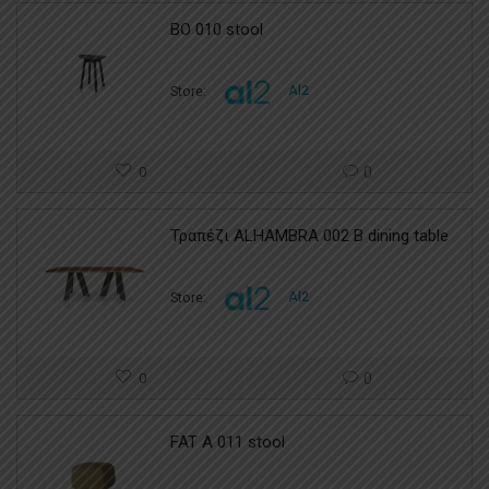
BO 010 stool
Store:
Al2
0
0
Τραπέζι ALHAMBRA 002 B dining table
Store:
Al2
0
0
FAT A 011 stool