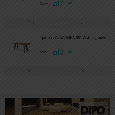
Store:
Al2
0
0
Τραπέζι ALHAMBRA 001 A dining table
Store:
Al2
0
0