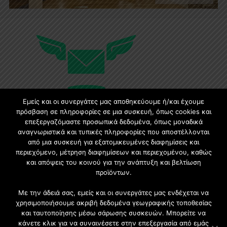
Εμείς και οι συνεργάτες μας αποθηκεύουμε ή/και έχουμε
πρόσβαση σε πληροφορίες σε μια συσκευή, όπως cookies και
επεξεργαζόμαστε προσωπικά δεδομένα, όπως μοναδικά
Εγγραφή στο Newsletter
αναγνωριστικά και τυπικές πληροφορίες που αποστέλλονται
από μια συσκευή για εξατομικευμένες διαφημίσεις και
περιεχόμενο, μέτρηση διαφημίσεων και περιεχομένου, καθώς
Γίνετε μέλος της μεγαλύτερης διαδικτυακής κοινότητας, ειδικά
και απόψεις του κοινού για την ανάπτυξη και βελτίωση
για αρχιτέκτονες, σχεδιαστές και λάτρεις της κατασκευής και
προϊόντων.
του σχεδιασμού επίπλων.
Με την άδειά σας, εμείς και οι συνεργάτες μας ενδέχεται να
χρησιμοποιήσουμε ακριβή δεδομένα γεωγραφικής τοποθεσίας
και ταυτοποίησης μέσω σάρωσης συσκευών. Μπορείτε να
κάνετε κλικ για να συναινέσετε στην επεξεργασία από εμάς