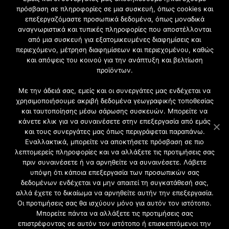
πρόσβαση σε πληροφορίες σε μια συσκευή, όπως cookies και
επεξεργαζόμαστε προσωπικά δεδομένα, όπως μοναδικά
Εγγραφή στο Newsletter
αναγνωριστικά και τυπικές πληροφορίες που αποστέλλονται
από μια συσκευή για εξατομικευμένες διαφημίσεις και
περιεχόμενο, μέτρηση διαφημίσεων και περιεχομένου, καθώς
Γίνετε μέλος της μεγαλύτερης διαδικτυακής κοινότητας, ειδικά
και απόψεις του κοινού για την ανάπτυξη και βελτίωση
για αρχιτέκτονες, σχεδιαστές και λάτρεις της κατασκευής και
προϊόντων.
του σχεδιασμού επίπλων.
Με την άδειά σας, εμείς και οι συνεργάτες μας ενδέχεται να
χρησιμοποιήσουμε ακριβή δεδομένα γεωγραφικής τοποθεσίας
και ταυτοποίησης μέσω σάρωσης συσκευών. Μπορείτε να
κάνετε κλικ για να συναινέσετε στην επεξεργασία από εμάς
και τους συνεργάτες μας όπως περιγράφεται παραπάνω.
Εναλλακτικά, μπορείτε να αποκτήσετε πρόσβαση σε πιο
λεπτομερείς πληροφορίες και να αλλάξετε τις προτιμήσεις σας
πριν συναινέσετε ή να αρνηθείτε να συναινέσετε. Λάβετε
υπόψη ότι κάποια επεξεργασία των προσωπικών σας
δεδομένων ενδέχεται να μην απαιτεί τη συγκατάθεσή σας,
2021 CFW - All Rights Reserved
αλλά έχετε το δικαίωμα να αρνηθείτε αυτήν την επεξεργασία.
Επιχειρήσεις |
Οι προτιμήσεις σας θα ισχύουν μόνο για αυτόν τον ιστότοπο.
Προφίλ
Μπορείτε πάντα να αλλάξετε τις προτιμήσεις σας
Διαφήμιση
επιστρέφοντας σε αυτόν τον ιστότοπο ή επισκεπτόμενοι την