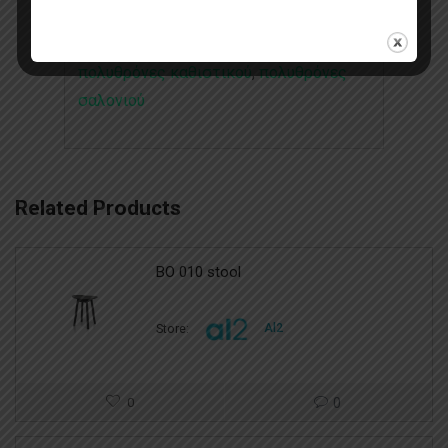
Πολυθρόνες εξωτερικού χώρου
,
πολυθρόνες εσωτερικού χώρου
πολυθρόνες καθιστικού
,
πολυθρόνες
σαλονιού
Related Products
BO 010 stool
Store:
Al2
0
0