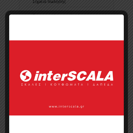
Σημεία πώλησης
Επικοινωνία με πωλητή
Categories:
Έπιπλα
,
Έπιπλα Restaurant &
Cafe
,
Έπιπλα Ξενοδοχείου
,
Κλασικές
,
Οικιακό Έπιπλο
,
Πολυθρόνες
,
Πολυθρόνες
,
Πολυθρόνες Ξενοδοχείου
Tags:
Manolopoulos έπιπλο
,
Καρέκλες
,
Καρέκλες εξωτερικού χώρου
,
Καρέκλες
εστιατορίων Καρέκλες καφενείου
,
Καρέκλες κήπου Καρέκλες με ψαθί
,
καρέκλες κλασικές
,
Καρέκλες με ξύλο
τικ
,
Καρέκλες μεταλλικές
,
Καρέκλες
ξενοδοχείου
,
Καρέκλες τραπέζια
,