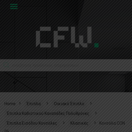
Home
Έπιπλα
Οικιακό Έπιπλο
Έπιπλα Καθιστικού Καναπέδες Πολυθρόνες
Έπιπλα Εισόδου Κονσόλες
Κλασικές
Κονσόλα CON
06