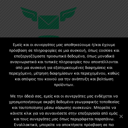
Εμείς και οι συνεργάτες μας αποθηκεύουμε ή/και έχουμε
πρόσβαση σε πληροφορίες σε μια συσκευή, όπως cookies και
επεξεργαζόμαστε προσωπικά δεδομένα, όπως μοναδικά
Εγγραφή στο Newsletter
αναγνωριστικά και τυπικές πληροφορίες που αποστέλλονται
από μια συσκευή για εξατομικευμένες διαφημίσεις και
περιεχόμενο, μέτρηση διαφημίσεων και περιεχομένου, καθώς
Γίνετε μέλος της μεγαλύτερης διαδικτυακής κοινότητας, ειδικά
και απόψεις του κοινού για την ανάπτυξη και βελτίωση
για αρχιτέκτονες, σχεδιαστές και λάτρεις της κατασκευής και
προϊόντων.
του σχεδιασμού επίπλων.
Με την άδειά σας, εμείς και οι συνεργάτες μας ενδέχεται να
χρησιμοποιήσουμε ακριβή δεδομένα γεωγραφικής τοποθεσίας
και ταυτοποίησης μέσω σάρωσης συσκευών. Μπορείτε να
κάνετε κλικ για να συναινέσετε στην επεξεργασία από εμάς
και τους συνεργάτες μας όπως περιγράφεται παραπάνω.
Εναλλακτικά, μπορείτε να αποκτήσετε πρόσβαση σε πιο