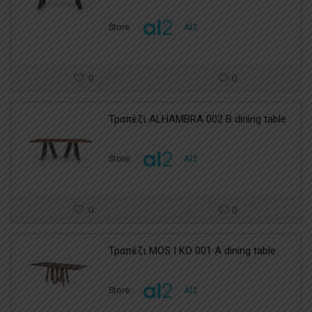
Store:
Al2
0
0
Τραπέζι ALHAMBRA 002 B dining table
Store:
Al2
0
0
Τραπέζι MOS I KO 001 A dining table
Store:
Al2