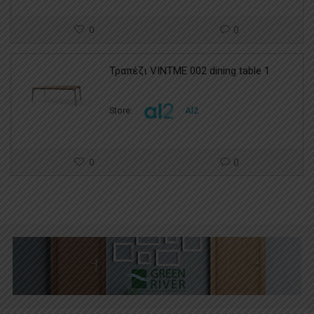
0
0
Τραπέζι VINTME 002 dining table 1
Store:
Al2
0
0