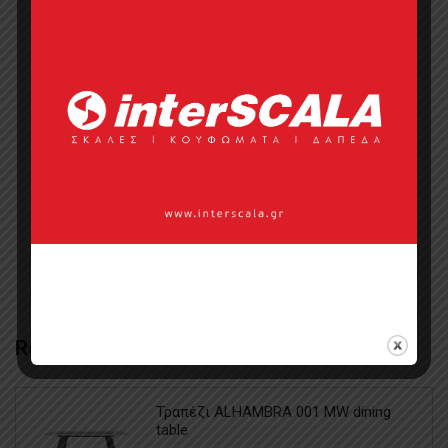
Επικοινωνία με πωλητή
Categories:
Έπιπλα
,
Έπιπλα Εισόδου
Κονσόλες
,
Κλασικές
,
Οικιακό Έπιπλο
Tags:
Manolopoulos έπιπλο
,
γραφείο
σπιτιού
,
κονσόλες ξύλινες
,
συστήματα
αποθήκευσης
Related Products
Τραπέζι ALHAMBRA 001 MW dining
table