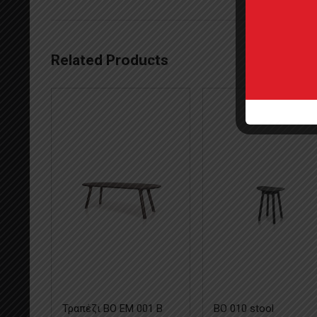
Related Products
Τραπέζι BO EM 001 B
BO 010 stool