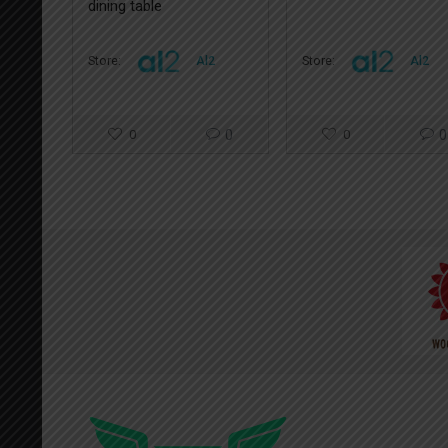
dining table
Store:
Al2
Store:
Al2
0
0
0
0