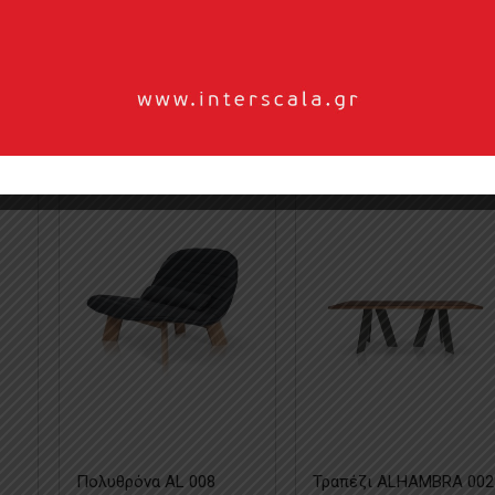
Πολυθρόνα AL 008
Τραπέζι ALHAMBRA 002