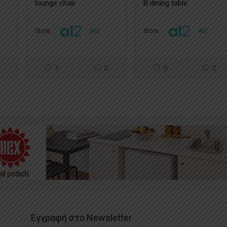
lounge chair
B dining table
Store:
Al2
Store:
Al2
3
0
0
0
Εγγραφή στο Newsletter