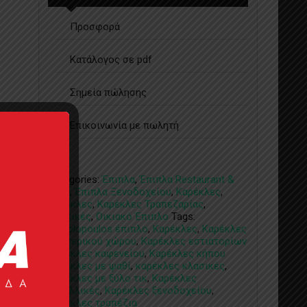
Προσφορά
Κατάλογος σε pdf
Σημεία πώλησης
Επικοινωνία με πωλητή
Categories:
Έπιπλα
,
Έπιπλα Restaurant &
Cafe
,
Έπιπλα Ξενοδοχείου
,
Καρέκλες
,
Καρέκλες
,
Καρέκλες Τραπεζαρίας
,
Κλασικές
,
Οικιακό Έπιπλο
Tags:
Manolopoulos έπιπλο
,
Καρέκλες
,
Καρέκλες
εξωτερικού χώρου
,
Καρέκλες εστιατορίων
Καρέκλες καφενείου
,
Καρέκλες κήπου
Καρέκλες με ψαθί
,
καρέκλες κλασικές
,
Καρέκλες με ξύλο τικ
,
Καρέκλες
μεταλλικές
,
Καρέκλες ξενοδοχείου
,
Καρέκλες τραπέζια