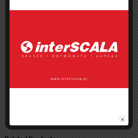
Categories:
Έπιπλα
,
Έπιπλα Restaurant &
Cafe
,
Έπιπλα Ξενοδοχείου
,
Καρέκλες
,
Καρέκλες
,
Καρέκλες Τραπεζαρίας
,
Κλασικές
,
Οικιακό Έπιπλο
Tags:
Manolopoulos έπιπλο
,
Καρέκλες
,
Καρέκλες εξωτερικού χώρου
,
Καρέκλες
εστιατορίων Καρέκλες καφενείου
,
Καρέκλες κήπου Καρέκλες με ψαθί
,
καρέκλες κλασικές
,
Καρέκλες με ξύλο
τικ
,
Καρέκλες μεταλλικές
,
Καρέκλες
ξενοδοχείου
,
Καρέκλες τραπέζια