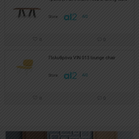
Store:
Al2
0
0
Πολυθρόνα VIN 013 lounge chair
Store:
Al2
0
0