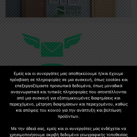
Εμείς και οι συνεργάτες μας αποθηκεύουμε ή/και έχουμε
πρόσβαση σε πληροφορίες σε μια συσκευή, όπως cookies και
επεξεργαζόμαστε προσωπικά δεδομένα, όπως μοναδικά
Εγγραφή στο Newsletter
αναγνωριστικά και τυπικές πληροφορίες που αποστέλλονται
από μια συσκευή για εξατομικευμένες διαφημίσεις και
περιεχόμενο, μέτρηση διαφημίσεων και περιεχομένου, καθώς
Γίνετε μέλος της μεγαλύτερης διαδικτυακής κοινότητας, ειδικά
και απόψεις του κοινού για την ανάπτυξη και βελτίωση
για αρχιτέκτονες, σχεδιαστές και λάτρεις της κατασκευής και
προϊόντων.
του σχεδιασμού επίπλων.
Με την άδειά σας, εμείς και οι συνεργάτες μας ενδέχεται να
χρησιμοποιήσουμε ακριβή δεδομένα γεωγραφικής τοποθεσίας