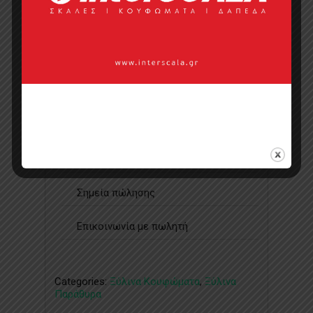
Ιστοσελίδα
Κάντε μια ερώτηση
Προσφορά
Κατάλογος σε pdf
Σημεία πώλησης
Επικοινωνία με πωλητή
Categories:
Ξύλινα Κουφώματα
,
Ξύλινα
Παράθυρα