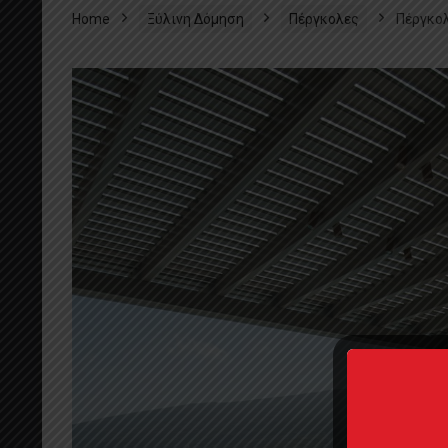
Home
Ξύλινη Δόμηση
Πέργκολες
Πέργκο