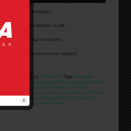
Προσφορά
Κατάλογος σε pdf
Σημεία πώλησης
Επικοινωνία με πωλητή
Category:
Πέργκολες
Tags:
kalogridis
,
βιομηχανική ξυλεία
,
δομική ξυλεία
,
ξύλινα
δάπεδα
,
ξύλινες γέφυρες
,
ξύλινες
επενδύσεις
,
ξύλινες κατασκευές κτιρίων
,
Πέργολες
,
στέγες
,
σύνθετη επικολλητη
ξυλεία
,
τοξωτές στέγες