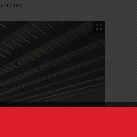
λα PRG0160