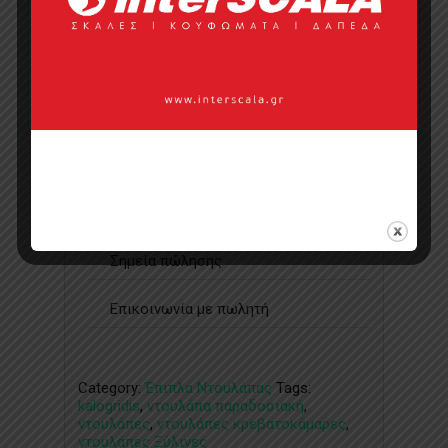
Ιστοσελίδα
Κάντε μια ερώτηση
Προσφορά
Κατάλογος σε pdf
Σημεία πώλησης
Επικοινωνία με πωλητή
Category:
Έπιπλα Ντουλάπας
Tags:
kalogridis
,
ντουλάπα παραδοσιακή
,
ντουλάπες
,
ντουλάπες κρεβατοκάμαρες
,
ντουλάπες Ξύλινες