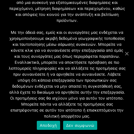
από μια συσκευή για εξατομικευμένες διαφημίσεις και
περιεχόμενο, μέτρηση διαφημίσεων και περιεχομένου, καθώς
Γίνετε μέλος της μεγαλύτερης διαδικτυακής κοινότητας, ειδικά
και απόψεις του κοινού για την ανάπτυξη και βελτίωση
για αρχιτέκτονες, σχεδιαστές και λάτρεις της κατασκευής και
προϊόντων.
του σχεδιασμού επίπλων.
Με την άδειά σας, εμείς και οι συνεργάτες μας ενδέχεται να
χρησιμοποιήσουμε ακριβή δεδομένα γεωγραφικής τοποθεσίας
και ταυτοποίησης μέσω σάρωσης συσκευών. Μπορείτε να
κάνετε κλικ για να συναινέσετε στην επεξεργασία από εμάς
και τους συνεργάτες μας όπως περιγράφεται παραπάνω.
Εναλλακτικά, μπορείτε να αποκτήσετε πρόσβαση σε πιο
λεπτομερείς πληροφορίες και να αλλάξετε τις προτιμήσεις σας
πριν συναινέσετε ή να αρνηθείτε να συναινέσετε. Λάβετε
υπόψη ότι κάποια επεξεργασία των προσωπικών σας
δεδομένων ενδέχεται να μην απαιτεί τη συγκατάθεσή σας,
2021 CFW - All Rights Reserved
αλλά έχετε το δικαίωμα να αρνηθείτε αυτήν την επεξεργασία.
Επιχειρήσεις |
Οι προτιμήσεις σας θα ισχύουν μόνο για αυτόν τον ιστότοπο.
Προφίλ
Μπορείτε πάντα να αλλάξετε τις προτιμήσεις σας
Διαφήμιση
επιστρέφοντας σε αυτόν τον ιστότοπο ή επισκεπτόμενοι την
Επικοινωνία
πολιτική απορρήτου μας.
Πολιτική Απορρήτου
Αποδοχή
Δεν συμφωνώ