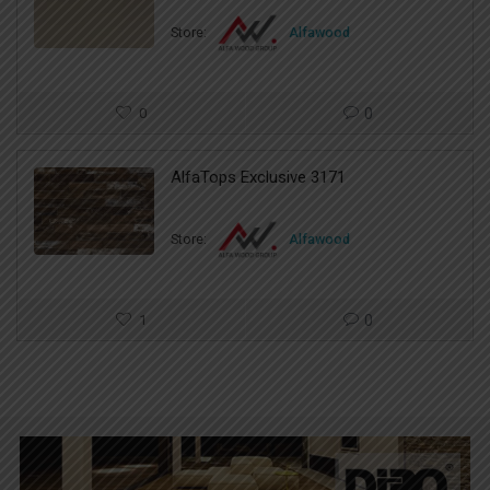
Store:
Alfawood
0
0
AlfaTops Exclusive 3171
Store:
Alfawood
1
0