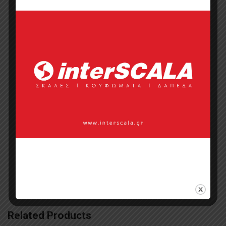
Επικοινωνία με πωλητή
Categories:
Έπιπλα Κουζίνας
,
Κουζίνες
Tags:
kalogridis
,
έπιπλα κουζίνας
γυαλιστερά
,
έπιπλα κουζίνας κουζίνες
μοντέρνες
,
έπιπλα κουζίνας μελαμίνης
,
κουζίνα ξύλινη
,
κουζίνες
,
κουζίνες
εντειχισμένες
,
κουζίνες με νησίδα
,
κουζίνες παραδοσιακές
,
πάγκος
κουζίνας
Related Products