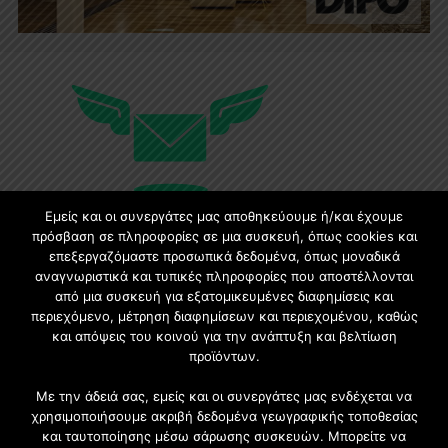
Εμείς και οι συνεργάτες μας αποθηκεύουμε ή/και έχουμε
πρόσβαση σε πληροφορίες σε μια συσκευή, όπως cookies και
επεξεργαζόμαστε προσωπικά δεδομένα, όπως μοναδικά
Εγγραφή στο Newsletter
αναγνωριστικά και τυπικές πληροφορίες που αποστέλλονται
από μια συσκευή για εξατομικευμένες διαφημίσεις και
περιεχόμενο, μέτρηση διαφημίσεων και περιεχομένου, καθώς
Γίνετε μέλος της μεγαλύτερης διαδικτυακής κοινότητας, ειδικά
και απόψεις του κοινού για την ανάπτυξη και βελτίωση
για αρχιτέκτονες, σχεδιαστές και λάτρεις της κατασκευής και
προϊόντων.
του σχεδιασμού επίπλων.
Με την άδειά σας, εμείς και οι συνεργάτες μας ενδέχεται να
χρησιμοποιήσουμε ακριβή δεδομένα γεωγραφικής τοποθεσίας
και ταυτοποίησης μέσω σάρωσης συσκευών. Μπορείτε να