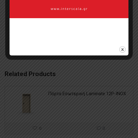
Επικοινωνία με πωλητή
Categories:
Ξύλινες Μπαλκονόπορτες
,
Ξύλινη Δόμηση
Related Products
Πόρτα Εσωτερική Laminate 12P-INOX
0
0