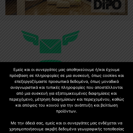
Εμείς και οι συνεργάτες μας αποθηκεύουμε ή/και έχουμε
πρόσβαση σε πληροφορίες σε μια συσκευή, όπως cookies και
επεξεργαζόμαστε προσωπικά δεδομένα, όπως μοναδικά
Εγγραφή στο Newsletter
αναγνωριστικά και τυπικές πληροφορίες που αποστέλλονται
από μια συσκευή για εξατομικευμένες διαφημίσεις και
περιεχόμενο, μέτρηση διαφημίσεων και περιεχομένου, καθώς
Γίνετε μέλος της μεγαλύτερης διαδικτυακής κοινότητας, ειδικά
και απόψεις του κοινού για την ανάπτυξη και βελτίωση
για αρχιτέκτονες, σχεδιαστές και λάτρεις της κατασκευής και
προϊόντων.
του σχεδιασμού επίπλων.
Με την άδειά σας, εμείς και οι συνεργάτες μας ενδέχεται να
χρησιμοποιήσουμε ακριβή δεδομένα γεωγραφικής τοποθεσίας