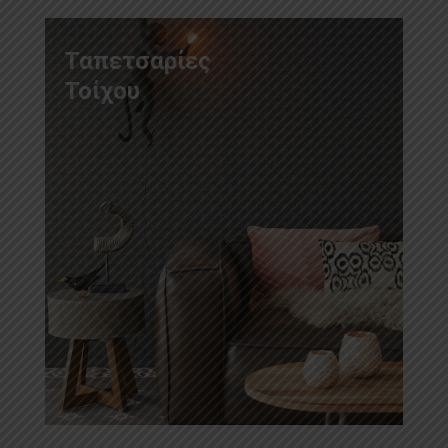
Ταπετσαρίες
Τοίχου