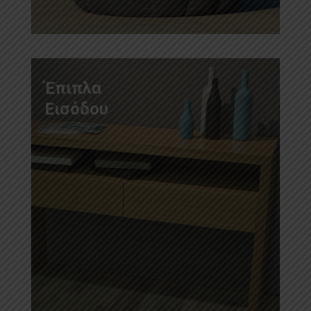
Έπιπλα
Εισόδου