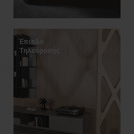
Έπιπλα
Τηλεόρασής