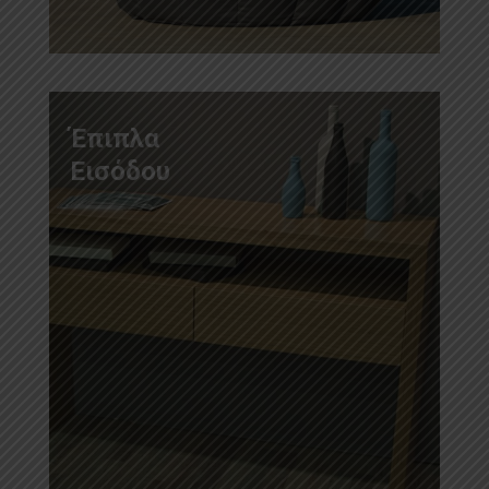
Έπιπλα
Εισόδου