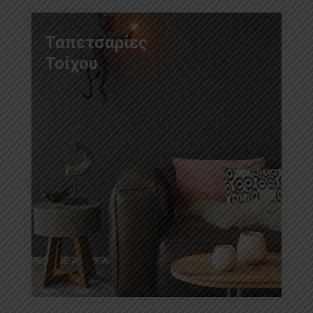
Ταπετσαρίες
Τοίχου