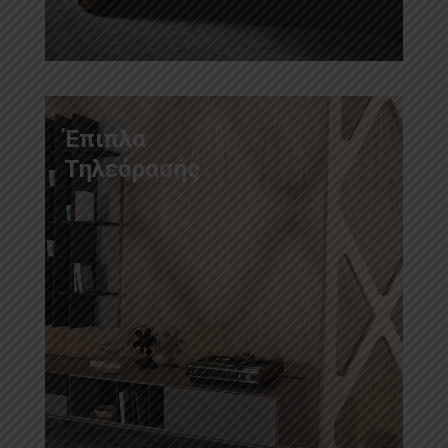
Έπιπλα
Τηλεόρασής