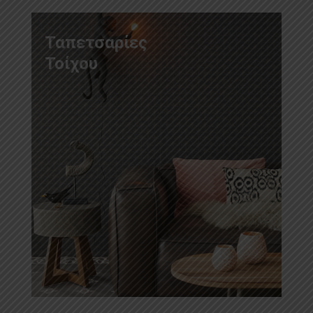
Ταπετσαρίες
Τοίχου