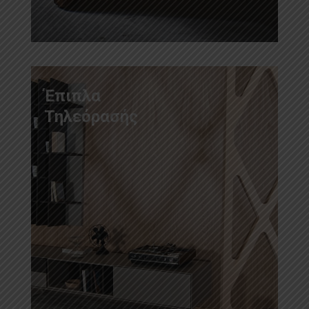
Έπιπλα
Τηλεόρασής