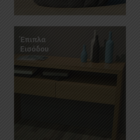
Έπιπλα
Εισόδου