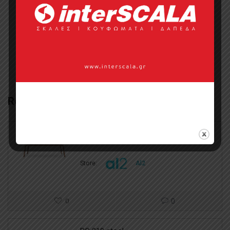
Categories:
Έπιπλα
,
Έπιπλα Κουζίνας
Related Products
Τραπέζι E KLIPSE 001 dining table
Store:
Al2
0
0