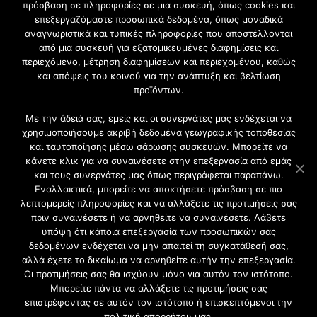
πρόσβαση σε πληροφορίες σε μια συσκευή, όπως cookies και
επεξεργαζόμαστε προσωπικά δεδομένα, όπως μοναδικά
Εγγραφή στο Newsletter
αναγνωριστικά και τυπικές πληροφορίες που αποστέλλονται
από μια συσκευή για εξατομικευμένες διαφημίσεις και
περιεχόμενο, μέτρηση διαφημίσεων και περιεχομένου, καθώς
Γίνετε μέλος της μεγαλύτερης διαδικτυακής κοινότητας, ειδικά
και απόψεις του κοινού για την ανάπτυξη και βελτίωση
για αρχιτέκτονες, σχεδιαστές και λάτρεις της κατασκευής και
προϊόντων.
του σχεδιασμού επίπλων.
Με την άδειά σας, εμείς και οι συνεργάτες μας ενδέχεται να
χρησιμοποιήσουμε ακριβή δεδομένα γεωγραφικής τοποθεσίας
και ταυτοποίησης μέσω σάρωσης συσκευών. Μπορείτε να
κάνετε κλικ για να συναινέσετε στην επεξεργασία από εμάς
και τους συνεργάτες μας όπως περιγράφεται παραπάνω.
Εναλλακτικά, μπορείτε να αποκτήσετε πρόσβαση σε πιο
λεπτομερείς πληροφορίες και να αλλάξετε τις προτιμήσεις σας
πριν συναινέσετε ή να αρνηθείτε να συναινέσετε. Λάβετε
υπόψη ότι κάποια επεξεργασία των προσωπικών σας
δεδομένων ενδέχεται να μην απαιτεί τη συγκατάθεσή σας,
2021 CFW - All Rights Reserved
αλλά έχετε το δικαίωμα να αρνηθείτε αυτήν την επεξεργασία.
Επιχειρήσεις |
Οι προτιμήσεις σας θα ισχύουν μόνο για αυτόν τον ιστότοπο.
Προφίλ
Μπορείτε πάντα να αλλάξετε τις προτιμήσεις σας
Διαφήμιση
επιστρέφοντας σε αυτόν τον ιστότοπο ή επισκεπτόμενοι την
Επικοινωνία
πολιτική απορρήτου μας.