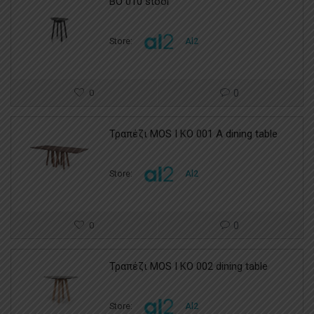
BO 010 stool
Store:
Al2
0
0
Τραπέζι MOS I KO 001 A dining table
Store:
Al2
0
0
Τραπέζι MOS I KO 002 dining table
Store:
Al2