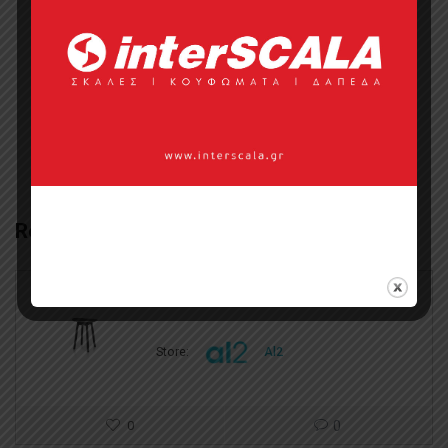
Επικοινωνία με πωλητή
Categories:
Έπιπλα
,
Έπιπλα Κουζίνας
Related Products
BO 010 stool
Store:
Al2
0
0