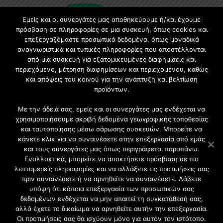
Εμείς και οι συνεργάτες μας αποθηκεύουμε ή/και έχουμε
πρόσβαση σε πληροφορίες σε μια συσκευή, όπως cookies και
επεξεργαζόμαστε προσωπικά δεδομένα, όπως μοναδικά
Εγγραφή στο Newsletter
αναγνωριστικά και τυπικές πληροφορίες που αποστέλλονται
από μια συσκευή για εξατομικευμένες διαφημίσεις και
περιεχόμενο, μέτρηση διαφημίσεων και περιεχομένου, καθώς
Γίνετε μέλος της μεγαλύτερης διαδικτυακής κοινότητας, ειδικά
και απόψεις του κοινού για την ανάπτυξη και βελτίωση
για αρχιτέκτονες, σχεδιαστές και λάτρεις της κατασκευής και
προϊόντων.
του σχεδιασμού επίπλων.
Με την άδειά σας, εμείς και οι συνεργάτες μας ενδέχεται να
χρησιμοποιήσουμε ακριβή δεδομένα γεωγραφικής τοποθεσίας
και ταυτοποίησης μέσω σάρωσης συσκευών. Μπορείτε να
κάνετε κλικ για να συναινέσετε στην επεξεργασία από εμάς
και τους συνεργάτες μας όπως περιγράφεται παραπάνω.
Εναλλακτικά, μπορείτε να αποκτήσετε πρόσβαση σε πιο
λεπτομερείς πληροφορίες και να αλλάξετε τις προτιμήσεις σας
πριν συναινέσετε ή να αρνηθείτε να συναινέσετε. Λάβετε
υπόψη ότι κάποια επεξεργασία των προσωπικών σας
δεδομένων ενδέχεται να μην απαιτεί τη συγκατάθεσή σας,
2021 CFW - All Rights Reserved
αλλά έχετε το δικαίωμα να αρνηθείτε αυτήν την επεξεργασία.
Επιχειρήσεις |
Οι προτιμήσεις σας θα ισχύουν μόνο για αυτόν τον ιστότοπο.
Προφίλ