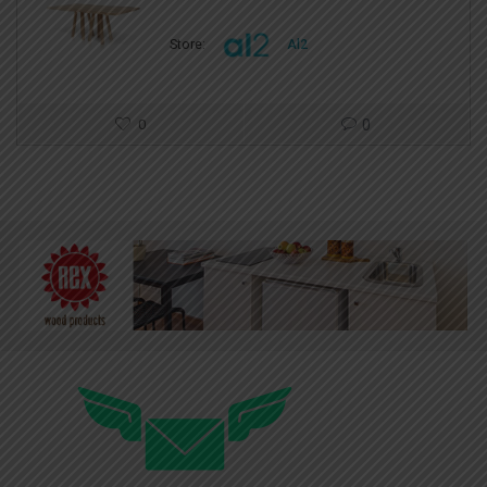
Store:
Al2
0
0