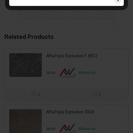
πάνελ μελαμίνης
Related Products
AlfaTops Exclusive F 6812
Store:
Alfawood
0
0
AlfaTops Exclusive 3324
Store:
Alfawood