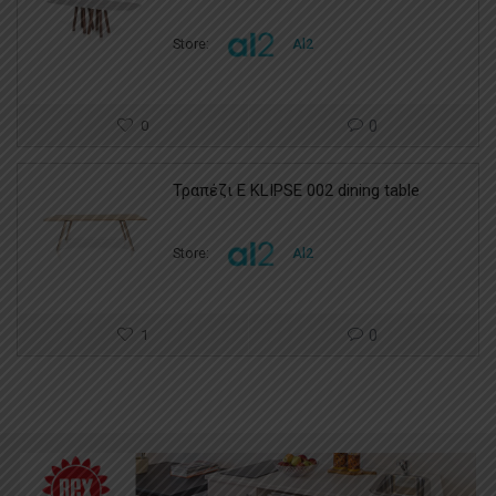
Store:
Al2
0
0
Τραπέζι E KLIPSE 002 dining table
Store:
Al2
1
0