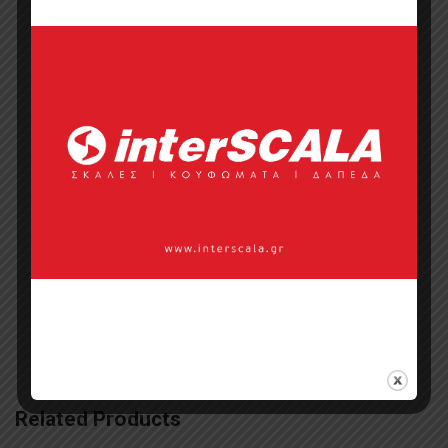
Categories:
Έπιπλα
,
Έπιπλα
Ξενοδοχείου
,
Καναπέδες με κρεβάτια
,
Καναπέδες Ξενοδοχείου
,
Καναπές με
Kρεβάτι Ξενοδοχείου
,
Οικιακό Έπιπλο
Tags:
casa due
,
καναπέδες
,
καναπέδες
εξωτερικού χώρου
,
καναπέδες κήπου
,
καναπέδες με κρεβάτι
,
καναπέδες
μεταλλική καναπέδες με ύφασμα
,
καναπέδες πολυθρόνες καναπέδες
καρέκλες
Related Products