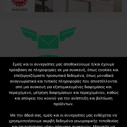
Εμείς και οι συνεργάτες μας αποθηκεύουμε ή/και έχουμε
πρόσβαση σε πληροφορίες σε μια συσκευή, όπως cookies και
επεξεργαζόμαστε προσωπικά δεδομένα, όπως μοναδικά
Εγγραφή στο Newsletter
αναγνωριστικά και τυπικές πληροφορίες που αποστέλλονται
από μια συσκευή για εξατομικευμένες διαφημίσεις και
περιεχόμενο, μέτρηση διαφημίσεων και περιεχομένου, καθώς
Γίνετε μέλος της μεγαλύτερης διαδικτυακής κοινότητας, ειδικά
και απόψεις του κοινού για την ανάπτυξη και βελτίωση
για αρχιτέκτονες, σχεδιαστές και λάτρεις της κατασκευής και
προϊόντων.
του σχεδιασμού επίπλων.
Με την άδειά σας, εμείς και οι συνεργάτες μας ενδέχεται να
χρησιμοποιήσουμε ακριβή δεδομένα γεωγραφικής τοποθεσίας
και ταυτοποίησης μέσω σάρωσης συσκευών. Μπορείτε να