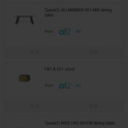
Τραπέζι ALHAMBRA 001 MW dining
table
Store:
Al2
0
0
FAT A 011 stool
Store:
Al2
0
0
Τραπέζι MOS I KO 001FM dining table