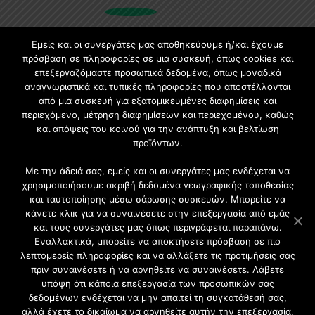
Εμείς και οι συνεργάτες μας αποθηκεύουμε ή/και έχουμε
πρόσβαση σε πληροφορίες σε μια συσκευή, όπως cookies και
Εγγραφή στο Newsletter
επεξεργαζόμαστε προσωπικά δεδομένα, όπως μοναδικά
αναγνωριστικά και τυπικές πληροφορίες που αποστέλλονται
από μια συσκευή για εξατομικευμένες διαφημίσεις και
Γίνετε μέλος της μεγαλύτερης διαδικτυακής κοινότητας,
περιεχόμενο, μέτρηση διαφημίσεων και περιεχομένου, καθώς
ειδικά για αρχιτέκτονες, σχεδιαστές και λάτρεις της
και απόψεις του κοινού για την ανάπτυξη και βελτίωση
κατασκευής και του σχεδιασμού επίπλων.
προϊόντων.
Με την άδειά σας, εμείς και οι συνεργάτες μας ενδέχεται να
χρησιμοποιήσουμε ακριβή δεδομένα γεωγραφικής τοποθεσίας
και ταυτοποίησης μέσω σάρωσης συσκευών. Μπορείτε να
κάνετε κλικ για να συναινέσετε στην επεξεργασία από εμάς
και τους συνεργάτες μας όπως περιγράφεται παραπάνω.
Εναλλακτικά, μπορείτε να αποκτήσετε πρόσβαση σε πιο
λεπτομερείς πληροφορίες και να αλλάξετε τις προτιμήσεις σας
πριν συναινέσετε ή να αρνηθείτε να συναινέσετε. Λάβετε
υπόψη ότι κάποια επεξεργασία των προσωπικών σας
2021 CFW - All Rights Reserved
δεδομένων ενδέχεται να μην απαιτεί τη συγκατάθεσή σας,
Επιχειρήσεις |
αλλά έχετε το δικαίωμα να αρνηθείτε αυτήν την επεξεργασία.