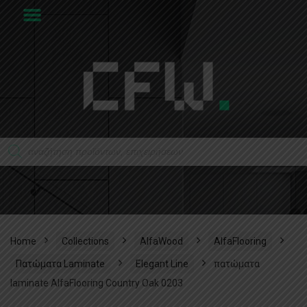
Home
Collections
AlfaWood
AlfaFlooring
Πατώματα Laminate
Elegant Line
πατώματα
laminate AlfaFlooring Country Oak 0203