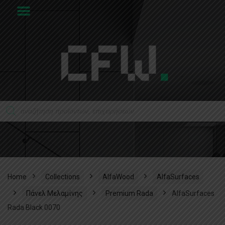
Home
Collections
AlfaWood
AlfaSurfaces
Πάνελ Μελαμίνης
Premium Rada
AlfaSurfaces
Rada Black 0070