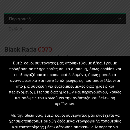
o
u
t
Περιγραφή
o
Σχόλια
f
5
Black
Rada
0070
Η
RADA
είναι μια φωτεινή υφή που λάμπει όπως το
Εμείς και οι συνεργάτες μας αποθηκεύουμε ή/και έχουμε
βουρτσισμένο αλουμίνιο. Κομψή και ιδανική για
πρόσβαση σε πληροφορίες σε μια συσκευή, όπως cookies και
συνδυασμό με συμπαγή χρώματα
επεξεργαζόμαστε προσωπικά δεδομένα, όπως μοναδικά
αναγνωριστικά και τυπικές πληροφορίες που αποστέλλονται
ΠΙΣΩ ΟΨΗ:
Shagreen
από μια συσκευή για εξατομικευμένες διαφημίσεις και
Η επιφάνεια
shagreen
είναι κατάλληλη για έντονα
περιεχόμενο, μέτρηση διαφημίσεων και περιεχομένου, καθώς
μοναδικά χρώματα. Τονίζει επίσης την εμφάνιση κομψών
και απόψεις του κοινού για την ανάπτυξη και βελτίωση
προϊόντων.
ξύλινων διακοσμητικών.
THICKNESS COMPARE TO NOMINAL VALUE:
+0.5 mm
Με την άδειά σας, εμείς και οι συνεργάτες μας ενδέχεται να
χρησιμοποιήσουμε ακριβή δεδομένα γεωγραφικής τοποθεσίας
ΔΙΑΣΤΑΣΕΙΣ
και ταυτοποίησης μέσω σάρωσης συσκευών. Μπορείτε να