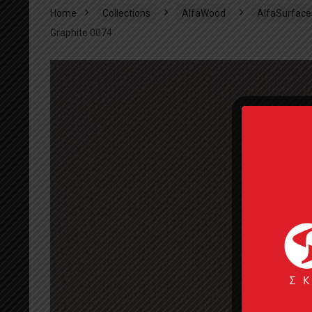
Home
Collections
AlfaWood
AlfaSurface
Graphite 0074