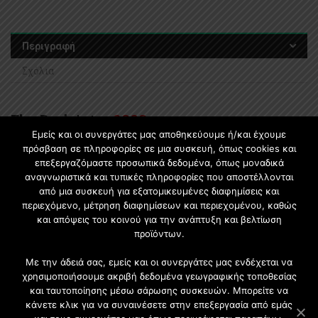
o
u
t
Περιγραφή
o
Σχόλια
f
5
Elm Dark
Intra
9323
Εμείς και οι συνεργάτες μας αποθηκεύουμε ή/και έχουμε
Η υφή
Intra
αναπαράγει μια απομίμηση καπλαμά με
πρόσβαση σε πληροφορίες σε μια συσκευή, όπως cookies και
έντονο περίγραμμα DOS (καρδιά).
επεξεργαζόμαστε προσωπικά δεδομένα, όπως μοναδικά
αναγνωριστικά και τυπικές πληροφορίες που αποστέλλονται
ΠΙΣΩ ΟΨΗ:
Shagreen
από μια συσκευή για εξατομικευμένες διαφημίσεις και
Η επιφάνεια
shagreen
είναι κατάλληλη για έντονα
περιεχόμενο, μέτρηση διαφημίσεων και περιεχομένου, καθώς
μοναδικά χρώματα. Τονίζει επίσης την εμφάνιση κομψών
και απόψεις του κοινού για την ανάπτυξη και βελτίωση
προϊόντων.
ξύλινων διακοσμητικών.
THICKNESS COMPARE TO NOMINAL VALUE:
+0.5 mm
Με την άδειά σας, εμείς και οι συνεργάτες μας ενδέχεται να
χρησιμοποιήσουμε ακριβή δεδομένα γεωγραφικής τοποθεσίας
ΔΙΑΣΤΑΣΕΙΣ
και ταυτοποίησης μέσω σάρωσης συσκευών. Μπορείτε να
κάνετε κλικ για να συναινέσετε στην επεξεργασία από εμάς