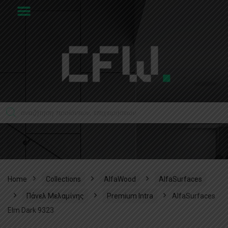
Home
Collections
AlfaWood
AlfaSurfaces
Πάνελ Μελαμίνης
Premium Intra
AlfaSurfaces
Elm Dark 9323