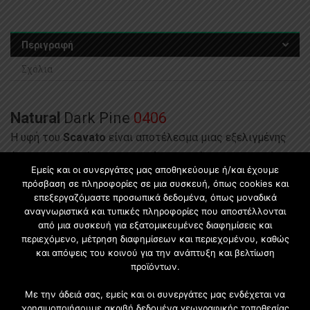
o
u
t
Περιγραφή
o
Σχόλια
f
5
Natural
Dark Pine
0406
Η υφή του
Scavato
είναι αποτέλεσμα μιας εξελιγμένης
έρευνας και ανάπτυξης, καθώς και ενός βιοτεχνικού και
Εμείς και οι συνεργάτες μας αποθηκεύουμε ή/και έχουμε
βιομηχανικού οράματος που επικεντρώνεται τόσο στις
πρόσβαση σε πληροφορίες σε μια συσκευή, όπως cookies και
λεπτομέρειες όσο και στις τεχνολογικές αλλαγές.
επεξεργαζόμαστε προσωπικά δεδομένα, όπως μοναδικά
αναγνωριστικά και τυπικές πληροφορίες που αποστέλλονται
ΠΙΣΩ ΟΨΗ:
Shagreen
από μια συσκευή για εξατομικευμένες διαφημίσεις και
Η επιφάνεια
shagreen
είναι κατάλληλη για έντονα
περιεχόμενο, μέτρηση διαφημίσεων και περιεχομένου, καθώς
μοναδικά χρώματα. Τονίζει επίσης την εμφάνιση κομψών
και απόψεις του κοινού για την ανάπτυξη και βελτίωση
προϊόντων.
ξύλινων διακοσμητικών.
THICKNESS COMPARE TO NOMINAL VALUE:
+0.5 mm
Με την άδειά σας, εμείς και οι συνεργάτες μας ενδέχεται να
χρησιμοποιήσουμε ακριβή δεδομένα γεωγραφικής τοποθεσίας