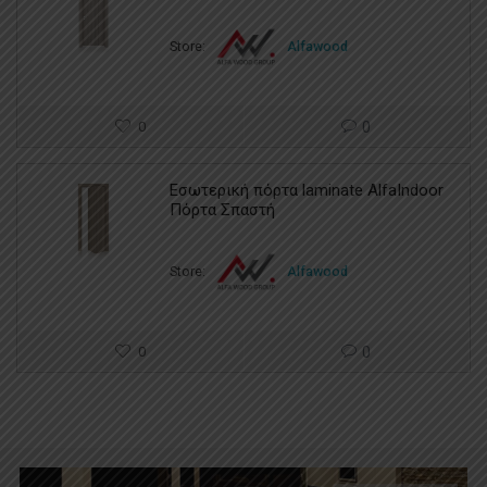
Store:
Alfawood
0
0
Εσωτερική πόρτα laminate AlfaIndoor
Πόρτα Σπαστή
Store:
Alfawood
0
0