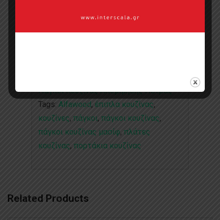
Categories:
AlfaTops
,
AlfaWood
,
Collections
,
Standard
,
Πάγκοι Κουζίνας
,
Πάγκοι Κουζίνας Απομίμησης Πέτρας
,
Πάγκοι Κουζίνας Απομίμησης Πέτρας
Tags:
Alfawood
,
έπιπλα κουζίνας
,
κουζίνες
,
πάγκοι
,
πάγκοι κουζίνας
,
πάγκοι κουζίνας μασίφ
,
πλάτες
κουζίνας
,
πορτάκια κουζίνας
Related Products