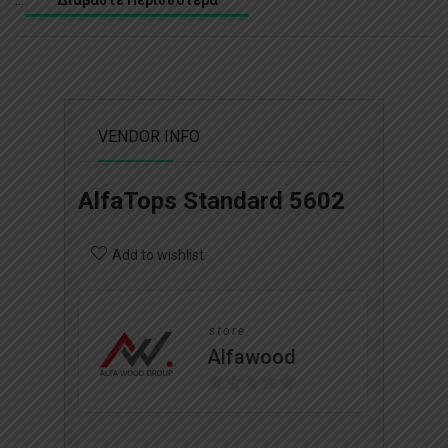
Διαβάστε Περισσότερα
VENDOR INFO
AlfaTops Standard 5602
Add to wishlist
store
Alfawood
0
o