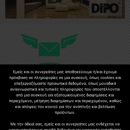
Εμείς και οι συνεργάτες μας αποθηκεύουμε ή/και έχουμε
πρόσβαση σε πληροφορίες σε μια συσκευή, όπως cookies και
επεξεργαζόμαστε προσωπικά δεδομένα, όπως μοναδικά
Εγγραφή στο Newsletter
αναγνωριστικά και τυπικές πληροφορίες που αποστέλλονται
από μια συσκευή για εξατομικευμένες διαφημίσεις και
περιεχόμενο, μέτρηση διαφημίσεων και περιεχομένου, καθώς
Γίνετε μέλος της μεγαλύτερης διαδικτυακής κοινότητας, ειδικά
και απόψεις του κοινού για την ανάπτυξη και βελτίωση
για αρχιτέκτονες, σχεδιαστές και λάτρεις της κατασκευής και
προϊόντων.
του σχεδιασμού επίπλων.
Με την άδειά σας, εμείς και οι συνεργάτες μας ενδέχεται να
χρησιμοποιήσουμε ακριβή δεδομένα γεωγραφικής τοποθεσίας