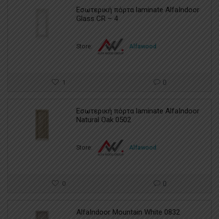
Εσωτερική πόρτα laminate AlfaIndoor
Glass CR – 4
Store:
Alfawood
1
0
Εσωτερική πόρτα laminate AlfaIndoor
Natural Oak 0502
Store:
Alfawood
0
0
AlfaIndoor Mountain White 0832