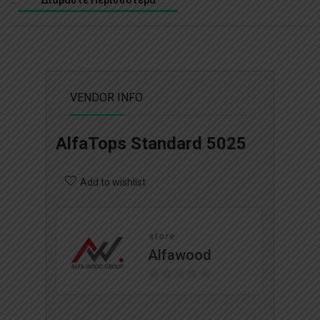
Διαβάστε Περισσότερα
VENDOR INFO
AlfaTops Standard 5025
Add to wishlist
store
Alfawood
0
o