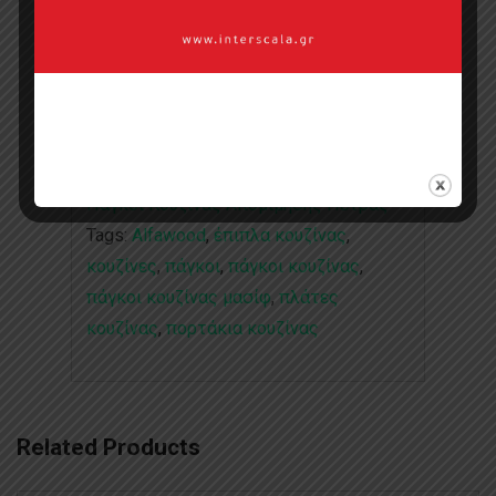
Categories:
AlfaTops
,
AlfaWood
,
Collections
,
Standard
,
Πάγκοι Κουζίνας
,
Πάγκοι Κουζίνας Απομίμησης Πέτρας
,
Πάγκοι Κουζίνας Απομίμησης Πέτρας
Tags:
Alfawood
,
έπιπλα κουζίνας
,
κουζίνες
,
πάγκοι
,
πάγκοι κουζίνας
,
πάγκοι κουζίνας μασίφ
,
πλάτες
κουζίνας
,
πορτάκια κουζίνας
Related Products