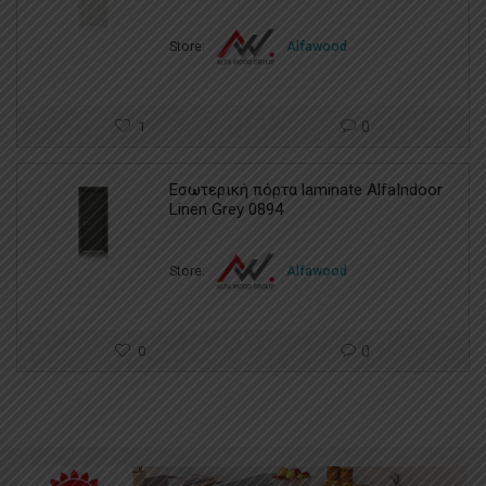
Store:
Alfawood
1
0
Εσωτερική πόρτα laminate AlfaIndoor
Linen Grey 0894
Store:
Alfawood
0
0