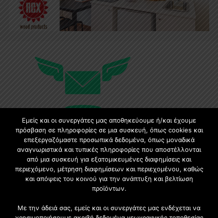
Εμείς και οι συνεργάτες μας αποθηκεύουμε ή/και έχουμε
πρόσβαση σε πληροφορίες σε μια συσκευή, όπως cookies και
επεξεργαζόμαστε προσωπικά δεδομένα, όπως μοναδικά
Εγγραφή στο Newsletter
αναγνωριστικά και τυπικές πληροφορίες που αποστέλλονται
από μια συσκευή για εξατομικευμένες διαφημίσεις και
περιεχόμενο, μέτρηση διαφημίσεων και περιεχομένου, καθώς
Γίνετε μέλος της μεγαλύτερης διαδικτυακής κοινότητας, ειδικά
και απόψεις του κοινού για την ανάπτυξη και βελτίωση
για αρχιτέκτονες, σχεδιαστές και λάτρεις της κατασκευής και
προϊόντων.
του σχεδιασμού επίπλων.
Με την άδειά σας, εμείς και οι συνεργάτες μας ενδέχεται να
χρησιμοποιήσουμε ακριβή δεδομένα γεωγραφικής τοποθεσίας