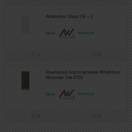
AlfaIndoor Glass CR – 2
Store:
Alfawood
0
0
Εσωτερική πόρτα laminate AlfaIndoor
Mountain Oak 8702
Store:
Alfawood
0
0