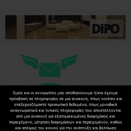
Εμείς και οι συνεργάτες μας αποθηκεύουμε ή/και έχουμε
πρόσβαση σε πληροφορίες σε μια συσκευή, όπως cookies και
επεξεργαζόμαστε προσωπικά δεδομένα, όπως μοναδικά
Εγγραφή στο Newsletter
αναγνωριστικά και τυπικές πληροφορίες που αποστέλλονται
από μια συσκευή για εξατομικευμένες διαφημίσεις και
περιεχόμενο, μέτρηση διαφημίσεων και περιεχομένου, καθώς
Γίνετε μέλος της μεγαλύτερης διαδικτυακής κοινότητας, ειδικά
και απόψεις του κοινού για την ανάπτυξη και βελτίωση
για αρχιτέκτονες, σχεδιαστές και λάτρεις της κατασκευής και