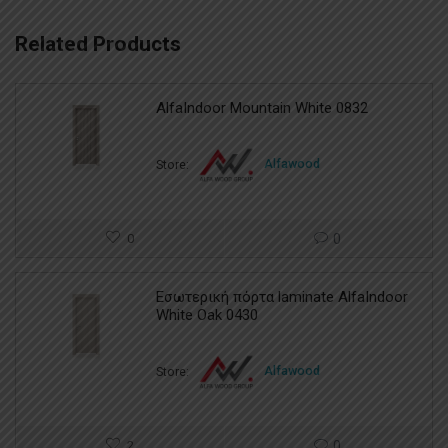
Related Products
AlfaIndoor Mountain White 0832
Store:
Alfawood
0
0
Εσωτερική πόρτα laminate AlfaIndoor
White Oak 0430
Store:
Alfawood
2
0