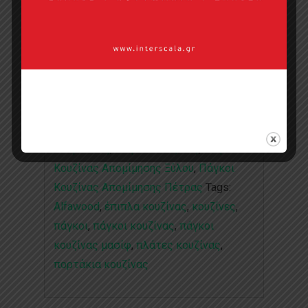
Σημεία πώλησης
Επικοινωνία με πωλητή
Categories:
AlfaTops
,
AlfaWood
,
Collections
,
Exclusive
,
Διακοσμητικές
Επιφάνειες
,
Πάγκοι Κουζίνας
,
Πάγκοι
Κουζίνας Απομίμησης Ξύλου
,
Πάγκοι
Κουζίνας Απομίμησης Πέτρας
Tags:
Alfawood
,
έπιπλα κουζίνας
,
κουζίνες
,
πάγκοι
,
πάγκοι κουζίνας
,
πάγκοι
κουζίνας μασίφ
,
πλάτες κουζίνας
,
πορτάκια κουζίνας