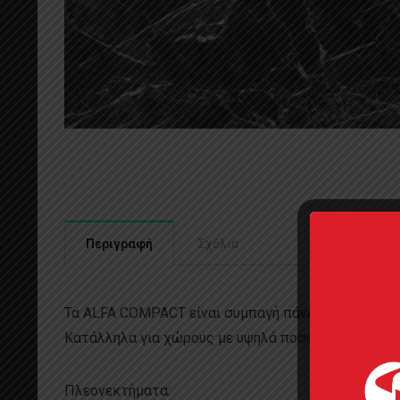
Περιγραφή
Σχόλια
Τα ALFA COMPACT είναι συμπαγή πάνελ ιδανικά γι
Κατάλληλα για χώρους με υψηλά ποσοστά υγρασίας,
Πλεονεκτήματα: