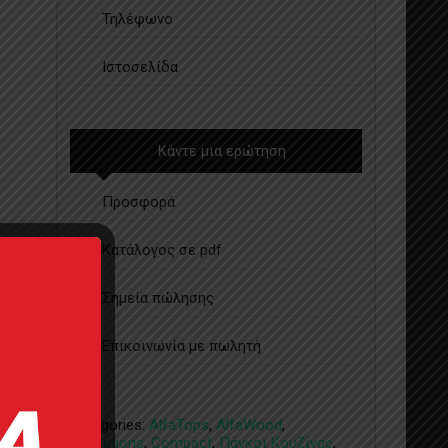
Τηλέφωνο
Ιστοσελίδα
Κάντε μια ερώτηση
Προσφορά
Κατάλογος σε pdf
Σημεία πώλησης
Επικοινωνία με πωλητή
Categories:
AlfaTops
,
AlfaWood
,
Collections
,
Compact
,
Πάγκοι Κουζίνας
,