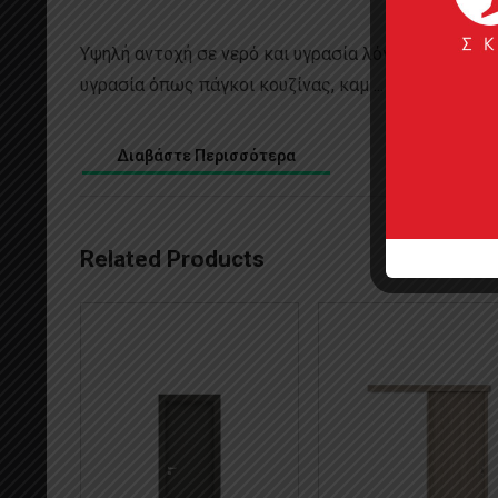
Υψηλή αντοχή σε νερό και υγρασία λόγω της προηγ
υγρασία όπως πάγκοι κουζίνας, καμ ...
Διαβάστε Περισσότερα
Related Products