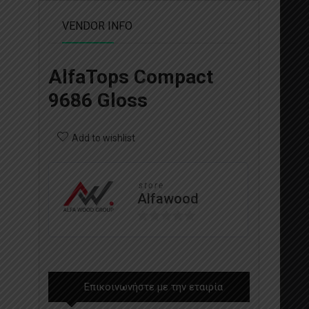
VENDOR INFO
AlfaTops Compact
9686 Gloss
Add to wishlist
store
Alfawood
0
out
of
5
Επικοινωνήστε με την εταιρία