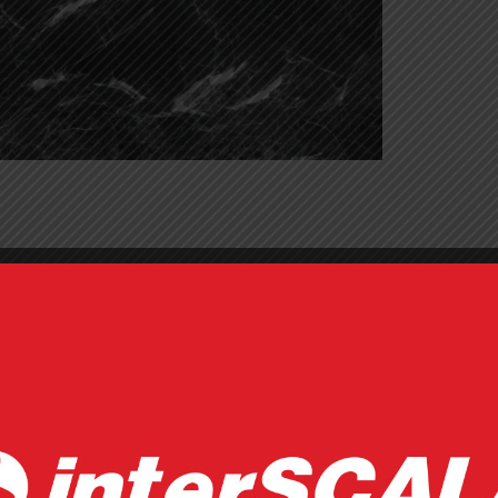
α χώρους επαυξημένων απαιτήσεων και ιδιαίτερων συνθηκών.
 λόγω της ειδικής διαδικασίας παραγωγής τους.