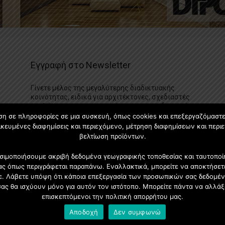
Εγγραφή στο Newsletter
Γίνετε μέλος της μεγαλύτερης διαδικτυακής
κοινότητας, ειδικά για αρχιτέκτονες, σχεδιαστές
και λάτρεις της κατασκευής και του σχεδιασμού
επίπλων.
ση σε πληροφορίες σε μια συσκευή, όπως cookies και επεξεργαζόμαστ
κευμένες διαφημίσεις και περιεχόμενο, μέτρηση διαφημίσεων και περιε
βελτίωση προϊόντων.
χρησιμοποιήσουμε ακριβή δεδομένα γεωγραφικής τοποθεσίας και ταυτοπ
ας όπως περιγράφεται παραπάνω. Εναλλακτικά, μπορείτε να αποκτήσετε
τε. Λάβετε υπόψη ότι κάποια επεξεργασία των προσωπικών σας δεδομέν
σας θα ισχύουν μόνο για αυτόν τον ιστότοπο. Μπορείτε πάντα να αλλάξ
επισκεπτόμενοι την πολιτική απορρήτου μας.
Αποδοχή
Δεν συμφωνώ
Προφίλ
Διαφήμιση
Επικοινωνία
Πολιτική Απορρήτ