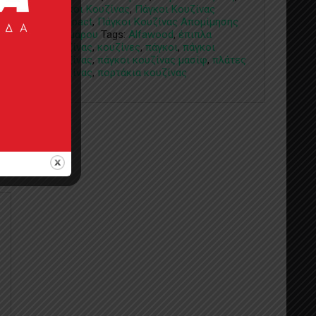
Πάγκοι Κουζίνας
,
Πάγκοι Κουζίνας
Compact
,
Πάγκοι Κουζίνας Απομίμησης
Μαρμάρου
Tags:
Alfawood
,
έπιπλα
κουζίνας
,
κουζίνες
,
πάγκοι
,
πάγκοι
κουζίνας
,
πάγκοι κουζίνας μασίφ
,
πλάτες
κουζίνας
,
πορτάκια κουζίνας