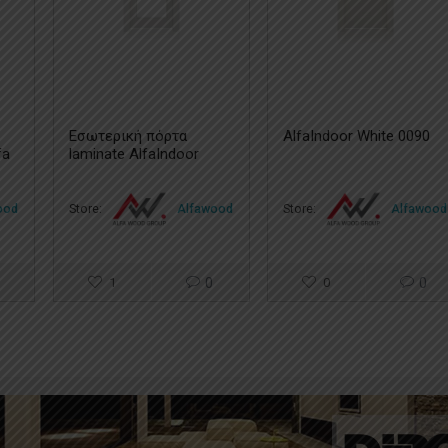
Εσωτερική πόρτα
AlfaIndoor White 0090
fa
laminate AlfaIndoor
Glass CR – 4
ood
Store:
Alfawood
Store:
Alfawood
1
0
0
0