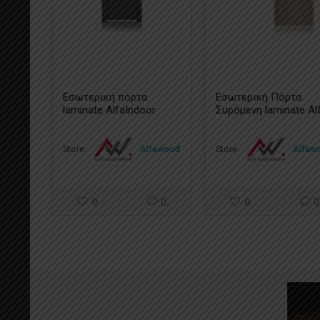
Εσωτερική πόρτα
Εσωτερική Πόρτα
laminate AlfaIndoor
Συρόμενη laminate Al
Linen Grey 0894
Indoor
Store:
Alfawood
Store:
Alfaw
0
0
0
0