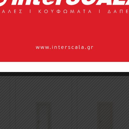
μένης τεχνολογίας του. Κατάλληλα για περιοχές με υψηλή