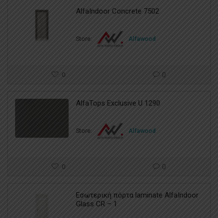
AlfaIndoor Concrete 7502
Store:
Alfawood
0
0
AlfaTops Exclusive U 1290
Store:
Alfawood
0
0
Εσωτερική πόρτα laminate AlfaIndoor
Glass CR – 1