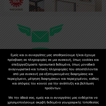
Εμείς και οι συνεργάτες μας αποθηκεύουμε ή/και έχουμε
πρόσβαση σε πληροφορίες σε μια συσκευή, όπως cookies και
επεξεργαζόμαστε προσωπικά δεδομένα, όπως μοναδικά
Εγγραφή στο Newsletter
αναγνωριστικά και τυπικές πληροφορίες που αποστέλλονται
από μια συσκευή για εξατομικευμένες διαφημίσεις και
περιεχόμενο, μέτρηση διαφημίσεων και περιεχομένου, καθώς
Γίνετε μέλος της μεγαλύτερης διαδικτυακής κοινότητας, ειδικά
και απόψεις του κοινού για την ανάπτυξη και βελτίωση
για αρχιτέκτονες, σχεδιαστές και λάτρεις της κατασκευής και
προϊόντων.
του σχεδιασμού επίπλων.
Με την άδειά σας, εμείς και οι συνεργάτες μας ενδέχεται να
χρησιμοποιήσουμε ακριβή δεδομένα γεωγραφικής τοποθεσίας