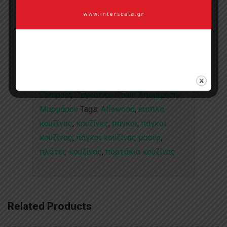
Επικοινωνία με πωλητή
Categories:
AlfaTops
,
AlfaWood
,
Collections
,
Compact
,
Πάγκοι Κουζίνας
,
Πάγκοι Κουζίνας
,
Πάγκοι Κουζίνας
Compact
,
Πάγκοι Κουζίνας Απομίμησης
Μαρμάρου
Tags:
Alfawood
,
έπιπλα
κουζίνας
,
κουζίνες
,
πάγκοι
,
πάγκοι
κουζίνας
,
πάγκοι κουζίνας μασίφ
,
πλάτες κουζίνας
,
πορτάκια κουζίνας
Related Products