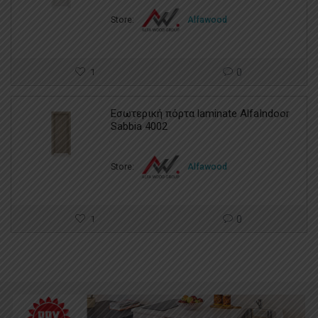
Store:
Alfawood
1
0
Εσωτερική πόρτα laminate AlfaIndoor
Sabbia 4002
Store:
Alfawood
1
0