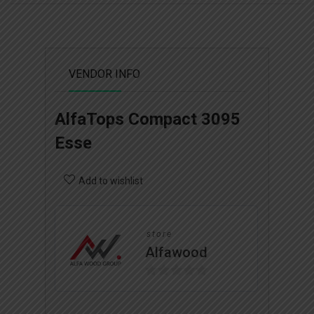
VENDOR INFO
AlfaTops Compact 3095
Esse
Add to wishlist
store
Alfawood
0
o