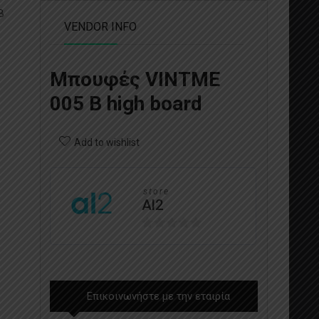
B
VENDOR INFO
Μπουφές VINTME
005 B high board
Add to wishlist
store
Al2
0
out
of
5
Επικοινωνήστε με την εταιρία