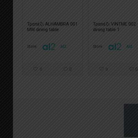
Τραπέζι ALHAMBRA 001
Τραπέζι VINTME 002
MW dining table
dining table 1
Store:
Al2
Store:
Al2
0
0
0
0