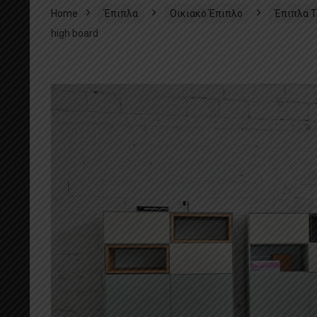
Home
Έπιπλα
Οικιακό Έπιπλο
Έπιπλα Τ
high board