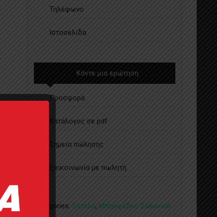
Τηλέφωνο
Ιστοσελίδα
Κάντε μια ερώτηση
Προσφορά
Κατάλογος σε pdf
Σημεία πώλησης
Επικοινωνία με πωλητή
Categories:
Έπιπλα
,
Μπουφέδες Σαλονιού