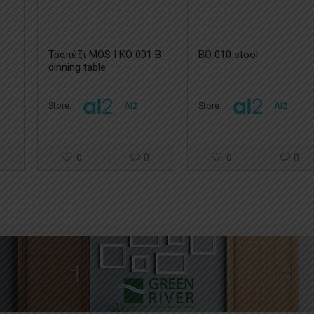
Τραπέζι MOS I KO 001 B
BO 010 stool
dinning table
Store:
Al2
Store:
Al2
0
0
0
0