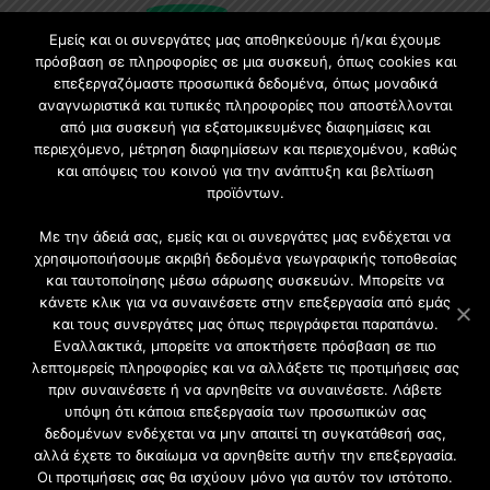
Εμείς και οι συνεργάτες μας αποθηκεύουμε ή/και έχουμε
πρόσβαση σε πληροφορίες σε μια συσκευή, όπως cookies και
επεξεργαζόμαστε προσωπικά δεδομένα, όπως μοναδικά
Εγγραφή στο Newsletter
αναγνωριστικά και τυπικές πληροφορίες που αποστέλλονται
από μια συσκευή για εξατομικευμένες διαφημίσεις και
περιεχόμενο, μέτρηση διαφημίσεων και περιεχομένου, καθώς
Γίνετε μέλος της μεγαλύτερης διαδικτυακής κοινότητας, ειδικά
και απόψεις του κοινού για την ανάπτυξη και βελτίωση
για αρχιτέκτονες, σχεδιαστές και λάτρεις της κατασκευής και
προϊόντων.
του σχεδιασμού επίπλων.
Με την άδειά σας, εμείς και οι συνεργάτες μας ενδέχεται να
χρησιμοποιήσουμε ακριβή δεδομένα γεωγραφικής τοποθεσίας
και ταυτοποίησης μέσω σάρωσης συσκευών. Μπορείτε να
κάνετε κλικ για να συναινέσετε στην επεξεργασία από εμάς
και τους συνεργάτες μας όπως περιγράφεται παραπάνω.
Εναλλακτικά, μπορείτε να αποκτήσετε πρόσβαση σε πιο
λεπτομερείς πληροφορίες και να αλλάξετε τις προτιμήσεις σας
πριν συναινέσετε ή να αρνηθείτε να συναινέσετε. Λάβετε
υπόψη ότι κάποια επεξεργασία των προσωπικών σας
δεδομένων ενδέχεται να μην απαιτεί τη συγκατάθεσή σας,
2021 CFW - All Rights Reserved
αλλά έχετε το δικαίωμα να αρνηθείτε αυτήν την επεξεργασία.
Επιχειρήσεις |
Οι προτιμήσεις σας θα ισχύουν μόνο για αυτόν τον ιστότοπο.
Προφίλ