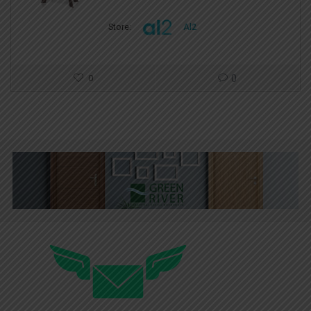
Store:
Al2
0
0