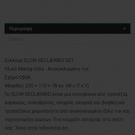
Περιγραφή
Σχόλια
Συλλογή SLOW RECLAIMED SET
Υλικό Μασίφ ξύλο : Ανακυκλωμένο τικ
Σχήμα Οβάλ
Μέγεθος 220 × 110 × 78 εκ. (Μ x Π x Υ)
Το SLOW RECLAIMED είναι μια οικογένεια από τραπέζια,
καρέκλες, πολυθρόνες, σκαμπό, σκαμπό και βοηθητικά
τραπεζάκια χειροποίητα από ανακυκλωμένο ξύλο τικ και
τεχνογνωσία αιώνων. Ένα κομμάτι ιστορίας στο σπίτι
σας. Τόσο στην Ινδονησία όσ ...