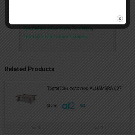
Categories:
Set
,
Slow Reclaimed
,
Tραπεζάκια Σαλονιού
,
Τραπέζια
,
Τραπέζια Εξωτερικού Χώρου
Related Products
Τραπεζάκι σαλονιού ALHAMBRA 007
Store:
Al2
0
0