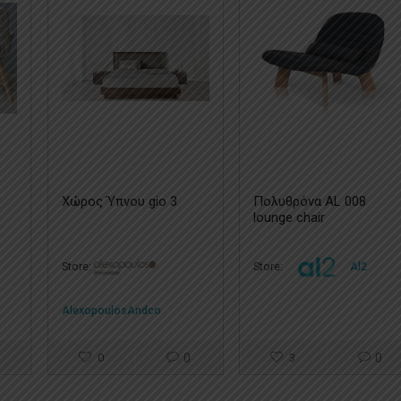
Χώρος Ύπνου gio 3
Πολυθρόνα AL 008
lounge chair
Store:
Store:
Al2
AlexopoulosAndco
0
0
3
0