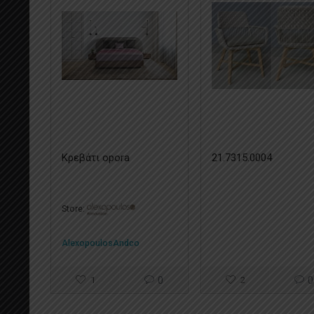
Κρεβάτι opora
21.7315.0004
Store:
AlexopoulosAndco
1
0
2
0