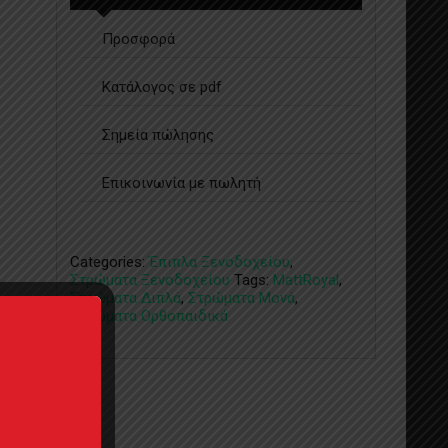
Προσφορά
Κατάλογος σε pdf
Σημεία πώλησης
Επικοινωνία με πωλητή
Categories:
Έπιπλα Ξενοδοχείου
,
Στρώματα Ξενοδοχείου
Tags:
MattRoyal
,
Στρώματα Διπλά
,
Στρώματα Μονά
,
Στρώματα Ορθοπαιδικά