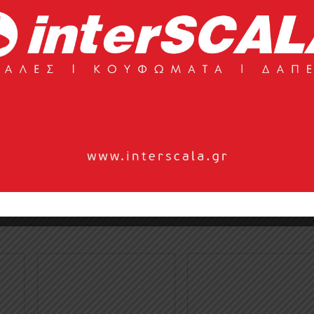
ι ανεξάρτητα ελατήρια με 5 ζώνες στήριξης, επικαλυμμένα 
μα Marilyn προσφέρει μια ολοκληρωμένη αίσθηση απαλότητας
νώστρωμα με techno form προσδίδει γενν ...