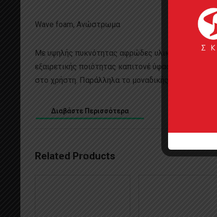
Wave foam, Ανώστρωμα
Με υψηλής πυκνότητας αφρώδες υλικό wave foam κα
εξαιρετικής ποιότητας καπιτονέ ύφασμα, το στρώ
στο χρήστη. Παράλληλα το μοναδικής κομψότητας α
Διαβάστε Περισσότερα
Related Products