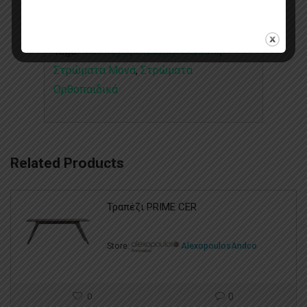
Έπιπλα Ξενοδοχείου
,
Οικιακό Έπιπλο
,
Στρώματα
,
Στρώματα Ξενοδοχείου
Tags:
MattRoyal
,
Στρώματα Διπλά
,
Στρώματα Μονά
,
Στρώματα
Ορθοπαιδικά
Related Products
Τραπέζι PRIME CER
Store:
AlexopoulosAndco
0
0