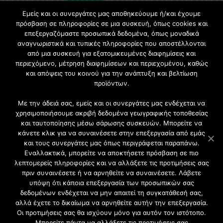
Εμείς και οι συνεργάτες μας αποθηκεύουμε ή/και έχουμε
πρόσβαση σε πληροφορίες σε μια συσκευή, όπως cookies και
επεξεργαζόμαστε προσωπικά δεδομένα, όπως μοναδικά
Εγγραφή στο Newsletter
αναγνωριστικά και τυπικές πληροφορίες που αποστέλλονται
από μια συσκευή για εξατομικευμένες διαφημίσεις και
περιεχόμενο, μέτρηση διαφημίσεων και περιεχομένου, καθώς
Γίνετε μέλος της μεγαλύτερης διαδικτυακής κοινότητας, ειδικά
και απόψεις του κοινού για την ανάπτυξη και βελτίωση
για αρχιτέκτονες, σχεδιαστές και λάτρεις της κατασκευής και
προϊόντων.
του σχεδιασμού επίπλων.
Με την άδειά σας, εμείς και οι συνεργάτες μας ενδέχεται να
χρησιμοποιήσουμε ακριβή δεδομένα γεωγραφικής τοποθεσίας
και ταυτοποίησης μέσω σάρωσης συσκευών. Μπορείτε να
κάνετε κλικ για να συναινέσετε στην επεξεργασία από εμάς
και τους συνεργάτες μας όπως περιγράφεται παραπάνω.
Εναλλακτικά, μπορείτε να αποκτήσετε πρόσβαση σε πιο
λεπτομερείς πληροφορίες και να αλλάξετε τις προτιμήσεις σας
πριν συναινέσετε ή να αρνηθείτε να συναινέσετε. Λάβετε
υπόψη ότι κάποια επεξεργασία των προσωπικών σας
δεδομένων ενδέχεται να μην απαιτεί τη συγκατάθεσή σας,
2021 CFW - All Rights Reserved
αλλά έχετε το δικαίωμα να αρνηθείτε αυτήν την επεξεργασία.
Επιχειρήσεις |
Οι προτιμήσεις σας θα ισχύουν μόνο για αυτόν τον ιστότοπο.
Προφίλ
Μπορείτε πάντα να αλλάξετε τις προτιμήσεις σας