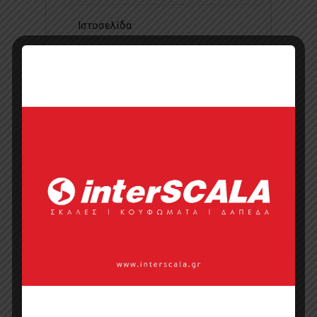
Ιστοσελίδα
Κάντε μια ερώτηση
Προσφορά
Κατάλογος σε pdf
Σημεία πώλησης
Επικοινωνία με πωλητή
Categories:
Έπιπλα Κρεβατοκάμαρας
,