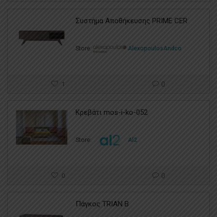
Συστήμα Αποθήκευσης PRIME CER
Store:
AlexopoulosAndco
1
0
Κρεβάτι mos-i-ko-052
Store:
Al2
0
0
Πάγκος TRIAN B