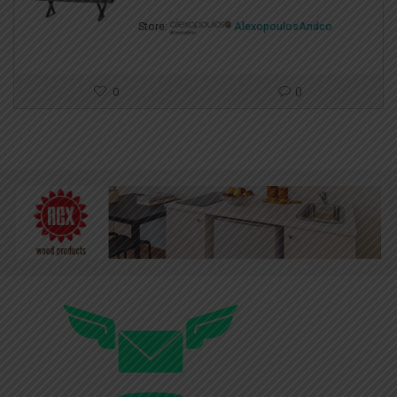
Store:
AlexopoulosAndco
0
0