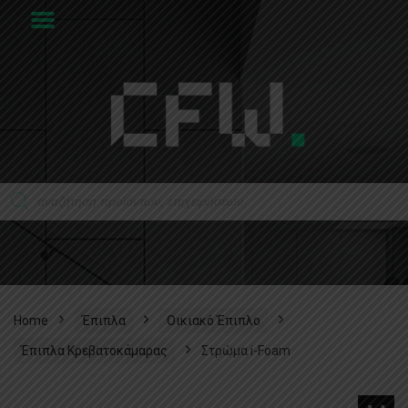
Home
Έπιπλα
Οικιακό Έπιπλο
Έπιπλα Κρεβατοκάμαρας
Στρώμα i-Foam