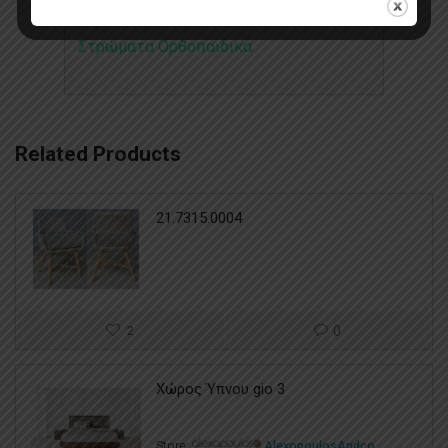
Στρώματα Διπλά
,
Στρώματα Μονά
,
Στρώματα Ορθοπαιδικά
Related Products
21.7315.0004
2
0
Χώρος Ύπνου gio 3
Store:
AlexopoulosAndco