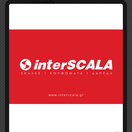
Ιστοσελίδα
Κάντε μια ερώτηση
Προσφορά
Κατάλογος σε pdf
Σημεία πώλησης
Επικοινωνία με πωλητή
Categories:
Έπιπλα Ξενοδοχείου
,
Στρώματα Ξενοδοχείου
Tags:
MattRoyal
,