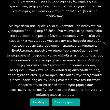
από μια συσκευή για εξατομικευμένες διαφημίσεις και
περιεχόμενο, μέτρηση διαφημίσεων και περιεχομένου, καθώς
Γίνετε μέλος της μεγαλύτερης διαδικτυακής κοινότητας, ειδικά
και απόψεις του κοινού για την ανάπτυξη και βελτίωση
για αρχιτέκτονες, σχεδιαστές και λάτρεις της κατασκευής και
προϊόντων.
του σχεδιασμού επίπλων.
Με την άδειά σας, εμείς και οι συνεργάτες μας ενδέχεται να
χρησιμοποιήσουμε ακριβή δεδομένα γεωγραφικής τοποθεσίας
και ταυτοποίησης μέσω σάρωσης συσκευών. Μπορείτε να
κάνετε κλικ για να συναινέσετε στην επεξεργασία από εμάς
και τους συνεργάτες μας όπως περιγράφεται παραπάνω.
Εναλλακτικά, μπορείτε να αποκτήσετε πρόσβαση σε πιο
λεπτομερείς πληροφορίες και να αλλάξετε τις προτιμήσεις σας
πριν συναινέσετε ή να αρνηθείτε να συναινέσετε. Λάβετε
υπόψη ότι κάποια επεξεργασία των προσωπικών σας
δεδομένων ενδέχεται να μην απαιτεί τη συγκατάθεσή σας,
2021 CFW - All Rights Reserved
αλλά έχετε το δικαίωμα να αρνηθείτε αυτήν την επεξεργασία.
Επιχειρήσεις |
Οι προτιμήσεις σας θα ισχύουν μόνο για αυτόν τον ιστότοπο.
Προφίλ
Μπορείτε πάντα να αλλάξετε τις προτιμήσεις σας
Διαφήμιση
επιστρέφοντας σε αυτόν τον ιστότοπο ή επισκεπτόμενοι την
Επικοινωνία
πολιτική απορρήτου μας.
Πολιτική Απορρήτου
Αποδοχή
Δεν συμφωνώ