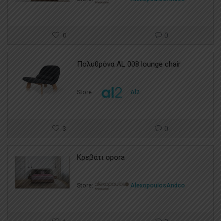
0
0
Πολυθρόνα AL 008 lounge chair
Store:
Al2
3
0
Κρεβάτι opora
Store:
AlexopoulosAndco