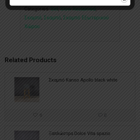
Categories:
Set
,
Slow Reclaimed
,
Σκαμπό
,
Σκαμπό
,
Σκαμπό Εξωτερικού
Χώρου
Related Products
Σκαμπό Kanso Apollo black white
0
0
Ξαπλώστρα Dolce Vita spazio