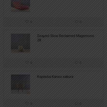
0
0
Σκαμπό Slow Reclaimed Magemono
28
0
0
Καρέκλα Kanso sakura
0
0