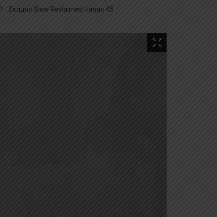
Σκαμπό Slow Reclaimed Hanao 45