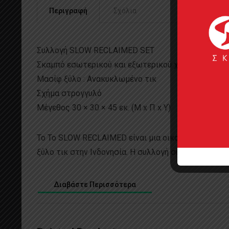
Περιγραφή
Σχόλια
Συλλογή SLOW RECLAIMED SET
Σκαμπό εσωτερικού και εξωτερικού χώρου
Μασίφ ξύλο : Ανακυκλωμένο τικ
Σχήμα στρογγυλό
Μέγεθος 30 × 30 × 45 εκ. (Μ x Π x Υ)
Το Το SLOW RECLAIMED είναι μια οικογένεια επίπλ
ξύλο τικ στην Ινδονησία. Η συλλογή συμπληρώνεται
Διαβάστε Περισσότερα