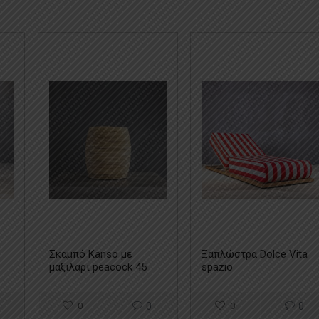
Σκαμπό Kanso με
Ξαπλώστρα Dolce Vita
μαξιλάρι peacock 45
spazio
0
0
0
0