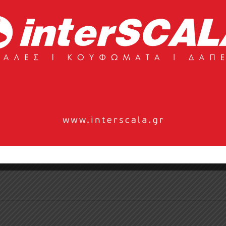
ων, σε μεγάλο βαθμό, χειροποίητα από ευγενή ανακυκλωμένο
 περαιτέρω από επιλεγμένα αξεσουάρ κατασ ...