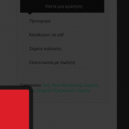
Κάντε μια ερώτηση
Προσφορά
Κατάλογος σε pdf
Σημεία πώλησης
Επικοινωνία με πωλητή
Categories:
Set
,
Slow Reclaimed
,
Σκαμπό
,
Σκαμπό
,
Σκαμπό Εξωτερικού Χώρου