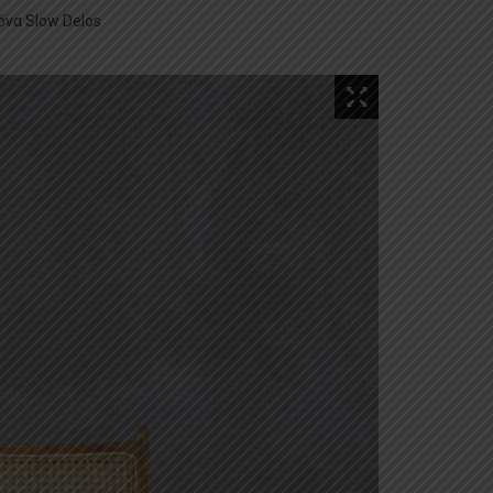
́να Slow Delos