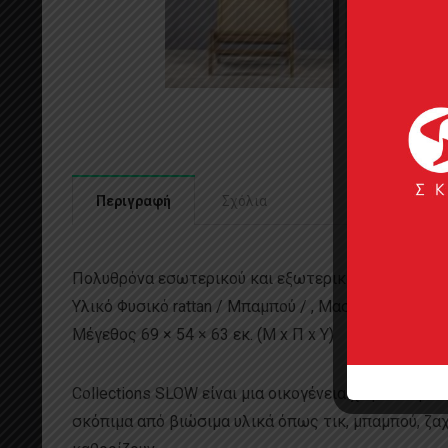
Περιγραφή
Σχόλια
Πολυθρόνα εσωτερικού και εξωτερικού χώρου
Υλικό Φυσικό rattan / Μπαμπού / , Μασίφ ξύλο : Tea
Μέγεθος 69 × 54 × 63 εκ. (Μ x Π x Υ)
Collections SLOW είναι μια οικογένεια χειροποίη
σκόπιμα από βιώσιμα υλικά όπως τικ, μπαμπού, ζα