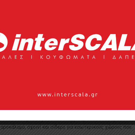
k
των, επίπλων εμπνευσμένων από τη φύση, κατασκευασμένα
χαροκάλαμο, σχοινί και σίδερο για εσωτερικούς χώρους που