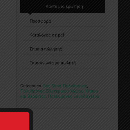
Κάντε μια ερώτηση
Προσφορά
Κατάλογος σε pdf
Σημεία πώλησης
Επικοινωνία με πωλητή
Categories:
Set
,
Slow
,
Πολυθρόνες
,
Πολυθρόνες Εξωτερικού Χώρου, Κήπου
και Βεράντας
,
Πολυθρόνες Ξενοδοχείου