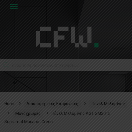
Home
Διακοσμητικές Επιφάνειες
Πάνελ Μελαμίνης
Μονόχρωμες
Πάνελ Μελαμίνης AGT SM3015
Supramat Macaron Green