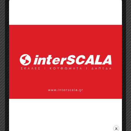
Ιστοσελίδα
Κάντε μια ερώτηση
Προσφορά
Κατάλογος σε pdf
Σημεία πώλησης
Επικοινωνία με πωλητή
Categories:
Μονόχρωμες
,
Πάνελ