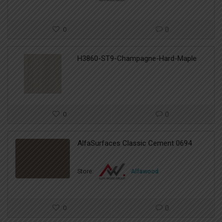
0
0
H3860-ST9-Champagne-Hard-Maple
0
0
AlfaSurfaces Classic Cement 0694
Store:
Alfawood
0
0