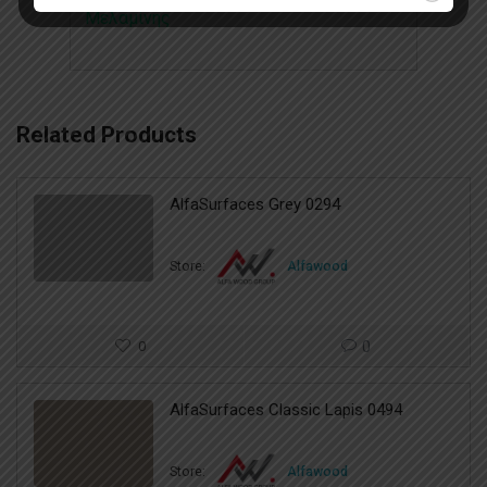
Μελαμίνης
Related Products
AlfaSurfaces Grey 0294
Store:
Alfawood
0
0
AlfaSurfaces Classic Lapis 0494
Store:
Alfawood