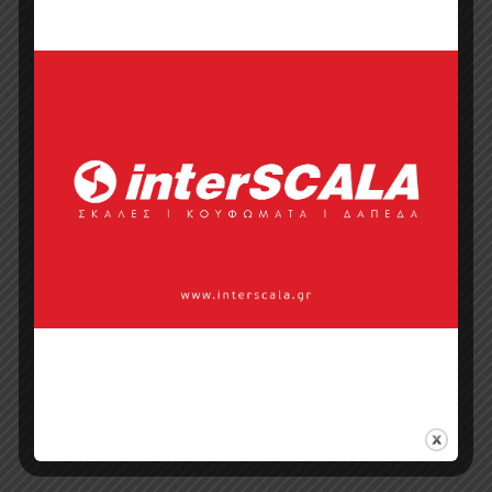
Κάντε μια ερώτηση
Προσφορά
Κατάλογος σε pdf
Σημεία πώλησης
Επικοινωνία με πωλητή
Categories:
Πάγκοι Κουζίνας
,
Πάγκοι
Κουζίνας Απομίμησης Πέτρας