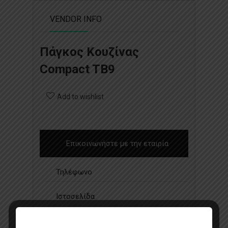
VENDOR INFO
Πάγκος Κουζίνας
Compact TB9
Add to wishlist
Επικοινωνήστε με την εταιρία
Τηλέφωνο
Ιστοσελίδα