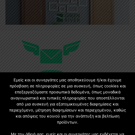
Εμείς και οι συνεργάτες μας αποθηκεύουμε ή/και έχουμε
πρόσβαση σε πληροφορίες σε μια συσκευή, όπως cookies και
επεξεργαζόμαστε προσωπικά δεδομένα, όπως μοναδικά
Εγγραφή στο Newsletter
αναγνωριστικά και τυπικές πληροφορίες που αποστέλλονται
από μια συσκευή για εξατομικευμένες διαφημίσεις και
περιεχόμενο, μέτρηση διαφημίσεων και περιεχομένου, καθώς
Γίνετε μέλος της μεγαλύτερης διαδικτυακής κοινότητας, ειδικά
και απόψεις του κοινού για την ανάπτυξη και βελτίωση
για αρχιτέκτονες, σχεδιαστές και λάτρεις της κατασκευής και
προϊόντων.
του σχεδιασμού επίπλων.
Με την άδειά σας, εμείς και οι συνεργάτες μας ενδέχεται να