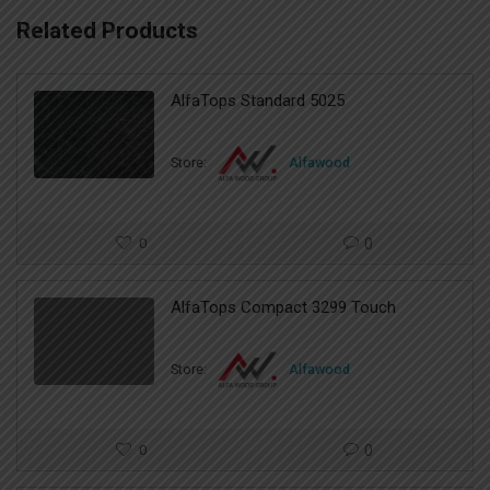
Related Products
AlfaTops Standard 5025
Store:
Alfawood
0
0
AlfaTops Compact 3299 Touch
Store:
Alfawood
0
0