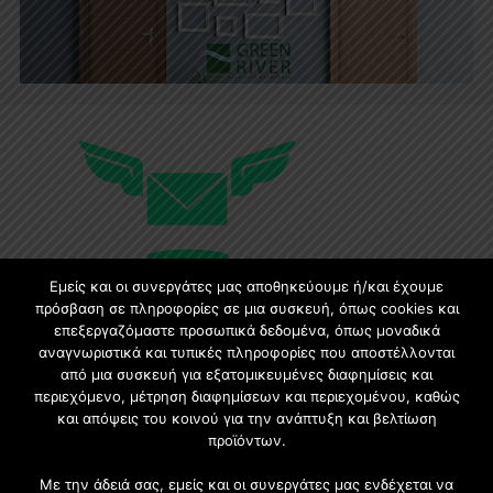
Εμείς και οι συνεργάτες μας αποθηκεύουμε ή/και έχουμε
πρόσβαση σε πληροφορίες σε μια συσκευή, όπως cookies και
επεξεργαζόμαστε προσωπικά δεδομένα, όπως μοναδικά
Εγγραφή στο Newsletter
αναγνωριστικά και τυπικές πληροφορίες που αποστέλλονται
από μια συσκευή για εξατομικευμένες διαφημίσεις και
περιεχόμενο, μέτρηση διαφημίσεων και περιεχομένου, καθώς
Γίνετε μέλος της μεγαλύτερης διαδικτυακής κοινότητας, ειδικά
και απόψεις του κοινού για την ανάπτυξη και βελτίωση
για αρχιτέκτονες, σχεδιαστές και λάτρεις της κατασκευής και
προϊόντων.
του σχεδιασμού επίπλων.
Με την άδειά σας, εμείς και οι συνεργάτες μας ενδέχεται να