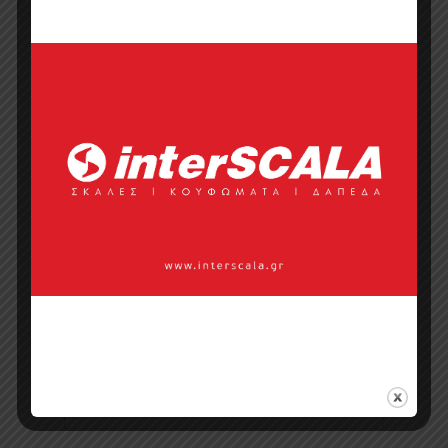
Κάντε μια ερώτηση
Προσφορά
Κατάλογος σε pdf
Σημεία πώλησης
Επικοινωνία με πωλητή
Categories:
Πάγκοι Κουζίνας
,
Πάγκοι
Κουζίνας Απομίμησης Ξύλου