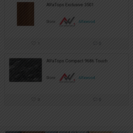
AlfaTops Exclusive 3501
Store:
Alfawood
1
0
AlfaTops Compact 9686 Touch
Store:
Alfawood
0
0