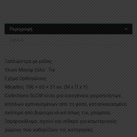
Περιγραφή
Σχόλια
Ξαπλώστρα με ρόδες
Υλικό Μασίφ ξύλο : Τικ
Σχήμα Ορθογώνιος
Μέγεθος 196 × 65 × 31 εκ. (Μ x Π x Υ)
Collections SLOW είναι μια οικογένεια χειροποίητων,
επίπλων εμπνευσμένων από τη φύση, κατασκευασμένα
σκόπιμα από βιώσιμα υλικά όπως τικ, μπαμπού,
ζαχαροκάλαμο, σχοινί και σίδερο για εσωτερικούς
χώρους που καθορίζουν τις κατηγορίες.