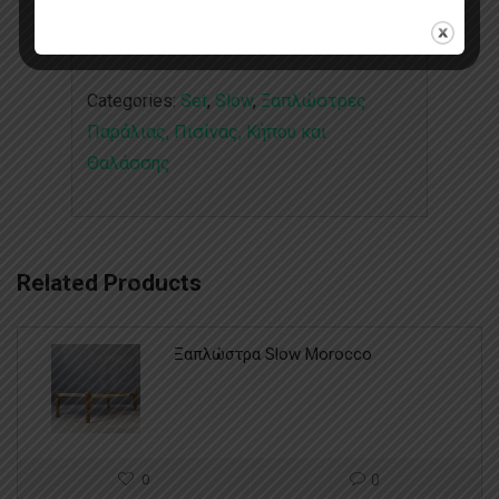
Categories:
Set
,
Slow
,
Ξαπλώστρες
Παράλιας, Πισίνας, Κήπου και
Θαλάσσης
Related Products
Ξαπλώστρα Slow Morocco
0
0