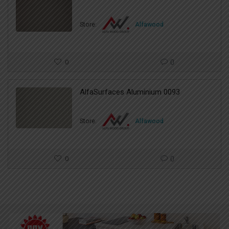
Store:
Alfawood
0
0
AlfaSurfaces Aluminium 0093
Store:
Alfawood
0
0