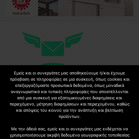
Εμείς και οι συνεργάτες μας αποθηκεύουμε ή/και έχουμε
πρόσβαση σε πληροφορίες σε μια συσκευή, όπως cookies και
επεξεργαζόμαστε προσωπικά δεδομένα, όπως μοναδικά
Εγγραφή στο Newsletter
αναγνωριστικά και τυπικές πληροφορίες που αποστέλλονται
από μια συσκευή για εξατομικευμένες διαφημίσεις και
περιεχόμενο, μέτρηση διαφημίσεων και περιεχομένου, καθώς
Γίνετε μέλος της μεγαλύτερης διαδικτυακής κοινότητας, ειδικά
και απόψεις του κοινού για την ανάπτυξη και βελτίωση
για αρχιτέκτονες, σχεδιαστές και λάτρεις της κατασκευής και
προϊόντων.
του σχεδιασμού επίπλων.
Με την άδειά σας, εμείς και οι συνεργάτες μας ενδέχεται να
χρησιμοποιήσουμε ακριβή δεδομένα γεωγραφικής τοποθεσίας