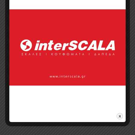
Κάντε μια ερώτηση
Προσφορά
Κατάλογος σε pdf
Σημεία πώλησης
Επικοινωνία με πωλητή
Categories:
Απομίμηση Πέτρας
,
Πάνελ
Μελαμίνης