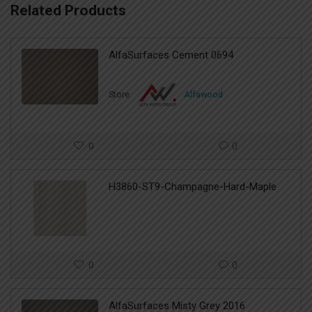
Related Products
AlfaSurfaces Cement 0694
Store:
Alfawood
0
0
H3860-ST9-Champagne-Hard-Maple
0
0
AlfaSurfaces Misty Grey 2016