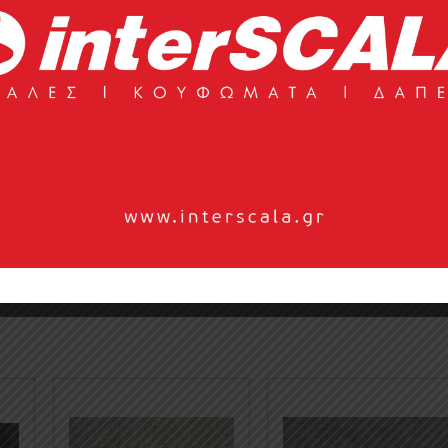
ς επιλέγει ό,τι καλύτερο για λογαριασμό των πελατών της
πιο απαιτητικά και δημιουργικά project. Πρωτοπορεί στην
r μελαμίνης σε stock σε διάφορες αποχρώσεις και υφές .Οι
...