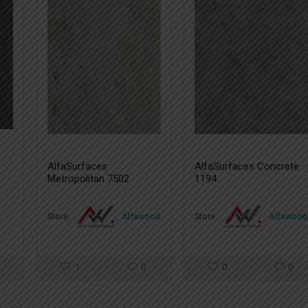
D
AlfaSurfaces
AlfaSurfaces Concrete
Metropolitan 7502
1194
Store:
Alfawood
Store:
Alfawood
1
0
0
0