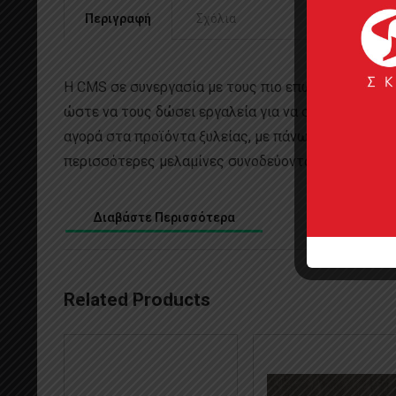
Περιγραφή
Σχόλια
H CMS σε συνεργασία με τους πιο επώνυμους οίκου
ώστε να τους δώσει εργαλεία για να συνθέσουν τα 
αγορά στα προϊόντα ξυλείας, με πάνω από 150 déco
περισσότερες μελαμίνες συνοδεύονται και με φορμά 
Διαβάστε Περισσότερα
Related Products