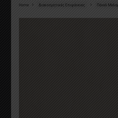
Home
Διακοσμητικές Επιφάνειες
Πάνελ Μελα