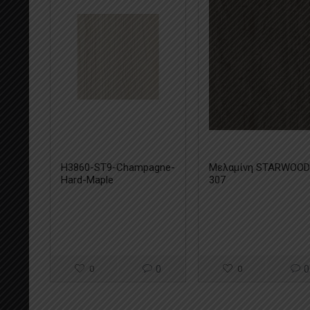
H3860-ST9-Champagne-
Μελαμίνη STARWOO
Hard-Maple
307
0
0
0
0