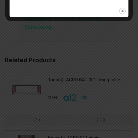
Categories:
Classic
,
Set
,
Έπιπλα
Τραπεζαρίας​
,
Καρέκλες
,
Καρέκλες
Τραπεζαρίας
Related Products
Τραπέζι ACRO BAT 001 dining table
Store:
Al2
0
0
Καρέκλα ACRO 011 chair