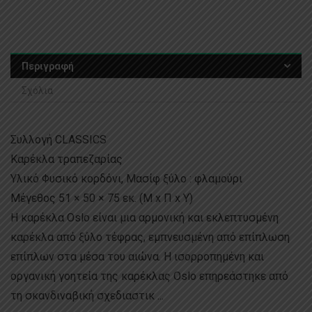
Περιγραφή
Σχόλια
Συλλογή CLASSICS
Καρέκλα τραπεζαρίας
Υλικό Φυσικό κορδόνι, Μασίφ ξύλο : φλαμούρι
Μέγεθος 51 × 50 × 75 εκ. (Μ x Π x Υ)
Η καρέκλα Oslo είναι μια αρμονική και εκλεπτυσμένη
καρέκλα από ξύλο τέφρας, εμπνευσμένη από επίπλωση
επίπλων στα μέσα του αιώνα. Η ισορροπημένη και
οργανική γοητεία της καρέκλας Oslo επηρεάστηκε από
τη σκανδιναβική σχεδιαστικ ...