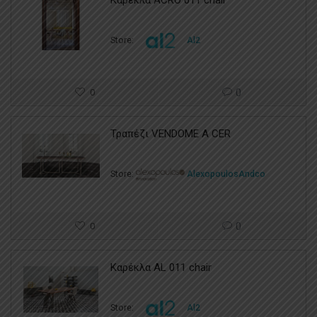
Store:
Al2
0
0
Τραπέζι VENDOME A CER
Store:
AlexopoulosAndco
0
0
Καρέκλα AL 011 chair
Store:
Al2