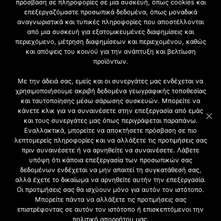
πρόσβαση σε πληροφορίες σε μια συσκευή, όπως cookies και
επεξεργαζόμαστε προσωπικά δεδομένα, όπως μοναδικά
Εγγραφή στο Newsletter
αναγνωριστικά και τυπικές πληροφορίες που αποστέλλονται
από μια συσκευή για εξατομικευμένες διαφημίσεις και
περιεχόμενο, μέτρηση διαφημίσεων και περιεχομένου, καθώς
Γίνετε μέλος της μεγαλύτερης διαδικτυακής κοινότητας, ειδικά
και απόψεις του κοινού για την ανάπτυξη και βελτίωση
για αρχιτέκτονες, σχεδιαστές και λάτρεις της κατασκευής και
προϊόντων.
του σχεδιασμού επίπλων.
Με την άδειά σας, εμείς και οι συνεργάτες μας ενδέχεται να
χρησιμοποιήσουμε ακριβή δεδομένα γεωγραφικής τοποθεσίας
και ταυτοποίησης μέσω σάρωσης συσκευών. Μπορείτε να
κάνετε κλικ για να συναινέσετε στην επεξεργασία από εμάς
και τους συνεργάτες μας όπως περιγράφεται παραπάνω.
Εναλλακτικά, μπορείτε να αποκτήσετε πρόσβαση σε πιο
λεπτομερείς πληροφορίες και να αλλάξετε τις προτιμήσεις σας
πριν συναινέσετε ή να αρνηθείτε να συναινέσετε. Λάβετε
υπόψη ότι κάποια επεξεργασία των προσωπικών σας
δεδομένων ενδέχεται να μην απαιτεί τη συγκατάθεσή σας,
2021 CFW - All Rights Reserved
αλλά έχετε το δικαίωμα να αρνηθείτε αυτήν την επεξεργασία.
Επιχειρήσεις |
Οι προτιμήσεις σας θα ισχύουν μόνο για αυτόν τον ιστότοπο.
Προφίλ
Μπορείτε πάντα να αλλάξετε τις προτιμήσεις σας
Διαφήμιση
επιστρέφοντας σε αυτόν τον ιστότοπο ή επισκεπτόμενοι την
Επικοινωνία
πολιτική απορρήτου μας.